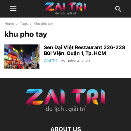
Home
Tags
Khu pho tay
khu pho tay
Sen Đại Việt Restaurant 226-228
Bùi Viện, Quận 1, Tp. HCM
Giải Trí
-
25 Tháng 4, 2023
ABOUT US