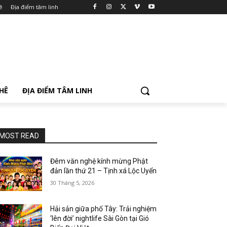
ê
Địa điểm tâm linh
PHÊ
ĐỊA ĐIỂM TÂM LINH
MOST READ
Đêm văn nghệ kính mừng Phật
đản lần thứ 21 – Tịnh xá Lộc Uyển
30 Tháng 5, 2026
Hải sản giữa phố Tây: Trải nghiệm
‘lên đời’ nightlife Sài Gòn tại Gió