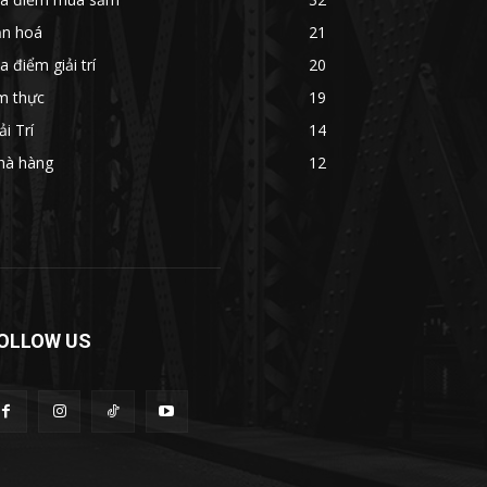
ăn hoá
21
a điểm giải trí
20
m thực
19
ải Trí
14
hà hàng
12
OLLOW US