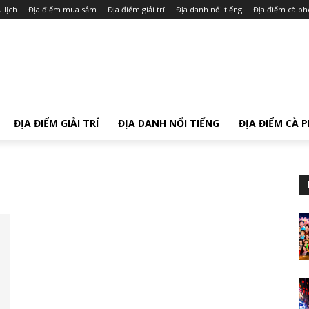
 lịch
Địa điểm mua sắm
Địa điểm giải trí
Địa danh nổi tiếng
Địa điểm cà ph
ĐỊA ĐIỂM GIẢI TRÍ
ĐỊA DANH NỔI TIẾNG
ĐỊA ĐIỂM CÀ 