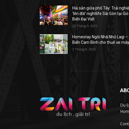
Hải sản giữa phố Tây: Trải ngh
‘lên đời’ nightlife Sài Gòn tại Gió
Biển Đại Việt
23 Tháng 9, 2025
Homestay Ngôi Nhà Nhỏ Lagi –
Biển Cam Bình cho thuê xe má
3 Tháng 8, 2025
AB
Du l
Homs
Cont