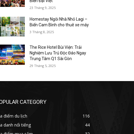
Biển Đại Việt
23 Tháng 9, 2025
Homestay Ngôi Nhà Nhỏ Lagi –
Biển Cam Bình cho thuê xe máy
3 Tháng 8, 2025
The Rice Hotel Bùi Viện: Trải
Nghiệm Lưu Trú Độc Đáo Ngay
Trung Tâm Q1 Sài Gòn
29 Tháng 5, 2025
OPULAR CATEGORY
a điểm du lịch
116
a danh nổi tiếng
44
ịa điểm mua sắm
32