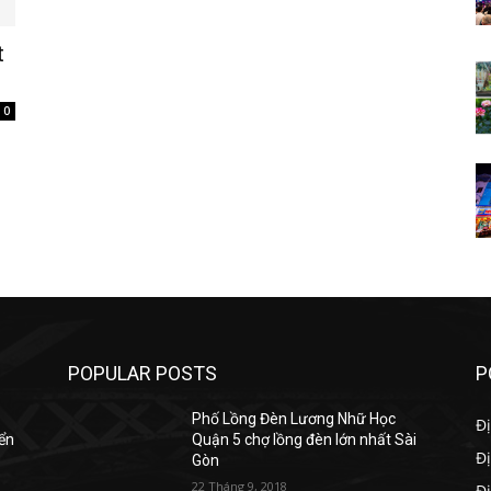
t
0
POPULAR POSTS
P
Phố Lồng Đèn Lương Nhữ Học
Đị
yển
Quận 5 chợ lồng đèn lớn nhất Sài
Đị
Gòn
22 Tháng 9, 2018
Đ