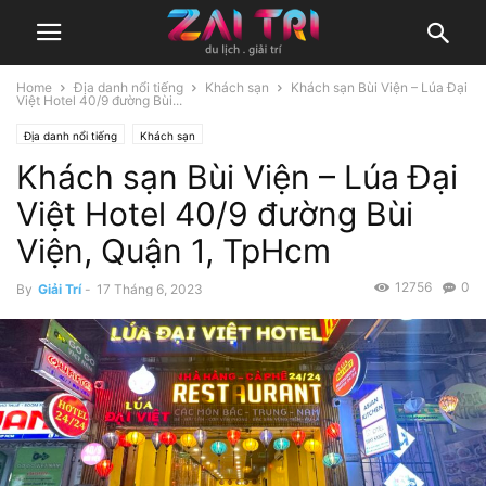
Home
Địa danh nổi tiếng
Khách sạn
Khách sạn Bùi Viện – Lúa Đại
Việt Hotel 40/9 đường Bùi...
Địa danh nổi tiếng
Khách sạn
Khách sạn Bùi Viện – Lúa Đại
Việt Hotel 40/9 đường Bùi
Viện, Quận 1, TpHcm
12756
0
By
Giải Trí
-
17 Tháng 6, 2023