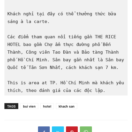
Khách nghỉ tại đây có thể thưởng thức bữa 
sáng à la carte.

Các điểm tham quan nổi tiếng gần THE RICE 
HOTEL bao gồm Chợ ẩm thực đường phố Bến 
Thành, Công viên Tao Đàn và Bảo tàng Thành 
phố Hồ Chí Minh. Sân bay gần nhất là Sân bay 
Quốc tế Tân Sơn Nhất, cách khách sạn 7 km.

This is area at TP. Hồ Chí Minh mà khách yêu 
thích, theo đánh giá của các độc lập.
TAGS
bui vien
hotel
khach san