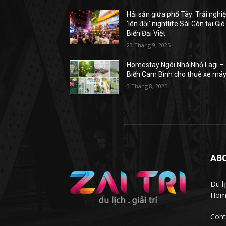
Hải sản giữa phố Tây: Trải ngh
‘lên đời’ nightlife Sài Gòn tại Gió
Biển Đại Việt
23 Tháng 9, 2025
Homestay Ngôi Nhà Nhỏ Lagi –
Biển Cam Bình cho thuê xe má
3 Tháng 8, 2025
AB
Du l
Homs
Cont