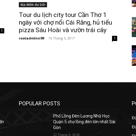
Địa điểm du lịch
Tour du lịch city tour Cần Thơ 1
ngày với chợ nổi Cái Răng, hủ tiếu
pizza Sáu Hoài và vườn trái cây
1
rootadmlnn99
-
16 Tháng 5, 2017
1
POPULAR POSTS
P
Phố Lồng Đèn Lương Nhữ Học
Đị
yển
Quận 5 chợ lồng đèn lớn nhất Sài
Đị
Gòn
22 Tháng 9, 2018
Đ