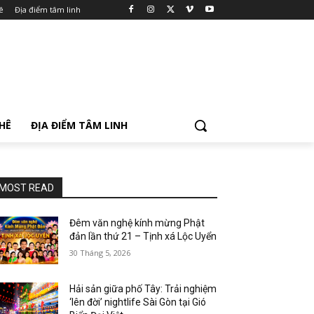
ê
Địa điểm tâm linh
PHÊ
ĐỊA ĐIỂM TÂM LINH
MOST READ
Đêm văn nghệ kính mừng Phật
đản lần thứ 21 – Tịnh xá Lộc Uyển
30 Tháng 5, 2026
Hải sản giữa phố Tây: Trải nghiệm
‘lên đời’ nightlife Sài Gòn tại Gió