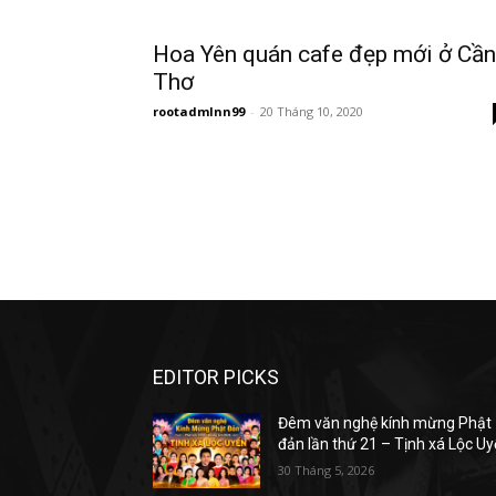
Hoa Yên quán cafe đẹp mới ở Cần
Thơ
rootadmlnn99
-
20 Tháng 10, 2020
EDITOR PICKS
Đêm văn nghệ kính mừng Phật
đản lần thứ 21 – Tịnh xá Lộc U
30 Tháng 5, 2026