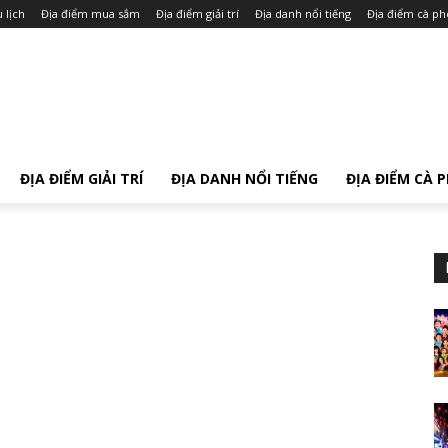
 lịch
Địa điểm mua sắm
Địa điểm giải trí
Địa danh nổi tiếng
Địa điểm cà ph
ĐỊA ĐIỂM GIẢI TRÍ
ĐỊA DANH NỔI TIẾNG
ĐỊA ĐIỂM CÀ 