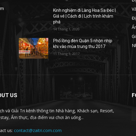
V
iệm
Kinh nghiệm đi Làng Hoa Sa Đéc |
Giá vé | Cách đi | Lịch trình khám
Đị
phá
Ẩ
14 Tháng 1, 2020
Gi
Phố lồng đèn Quận 5 nhộn nhịp
y
N
khi vào mùa trung thu 2017
11 Tháng 9, 2017
OUT US
F
ịch và Giải Tri kênh thông tin Nhà hàng, Khách sạn, Resort,
tay, Ẩm thực, địa điểm vui chơi ăn uống...
act us:
contact@zaitri.com.com