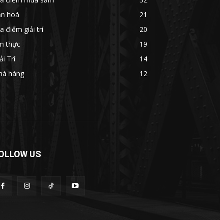
ăn hoá
21
a điểm giải trí
20
m thực
19
ải Trí
14
hà hàng
12
OLLOW US