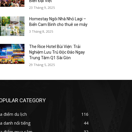
Biển Đại Việt
23 Tháng 9, 2025
Homestay Ngôi Nhà Nhỏ Lagi –
Biển Cam Bình cho thuê xe máy
3 Tháng 8, 2025
The Rice Hotel Bùi Viện: Trải
Nghiệm Lưu Trú Độc Đáo Ngay
Trung Tâm Q1 Sài Gòn
29 Tháng 5, 2025
OPULAR CATEGORY
a điểm du lịch
116
a danh nổi tiếng
44
ịa điểm mua sắm
32