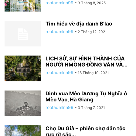
rootadmlnn99
-
3 Tháng 8, 2025
Tìm hiểu về địa danh B’lao
rootadmlnn99
-
2 Tháng 12, 2021
LỊCH SỬ, SỰ HÌNH THÀNH CỦA
NGƯỜI HMONG ĐỒNG VĂN VÀ...
rootadmlnn99
-
18 Tháng 10, 2021
Dinh vua Mèo Dương Tụ Nghĩa ở
Mèo Vạc, Hà Giang
rootadmlnn99
-
3 Tháng 7, 2021
Chợ Du Già – phiên chợ dân tộc
rực rỡ sắc...