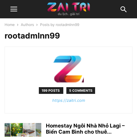
Home
Authors
Posts by rootadmlnn99
rootadmlnn99
199 POSTS
5 COMMENTS
https://zaitri.com
Homestay Ngôi Nhà Nhỏ Lagi –
Biển Cam Bình cho thuê...