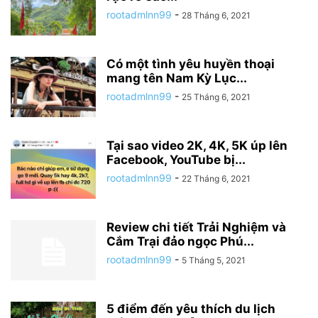
rootadmlnn99
-
28 Tháng 6, 2021
Có một tình yêu huyền thoại
mang tên Nam Kỳ Lục...
rootadmlnn99
-
25 Tháng 6, 2021
Tại sao video 2K, 4K, 5K úp lên
Facebook, YouTube bị...
rootadmlnn99
-
22 Tháng 6, 2021
Review chi tiết Trải Nghiệm và
Cắm Trại đảo ngọc Phú...
rootadmlnn99
-
5 Tháng 5, 2021
5 điểm đến yêu thích du lịch