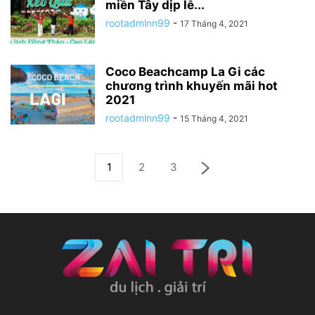
miền Tây dịp lễ...
rootadmlnn99
-
17 Tháng 4, 2021
Coco Beachcamp La Gi các
chương trình khuyến mãi hot
2021
rootadmlnn99
-
15 Tháng 4, 2021
1
2
3