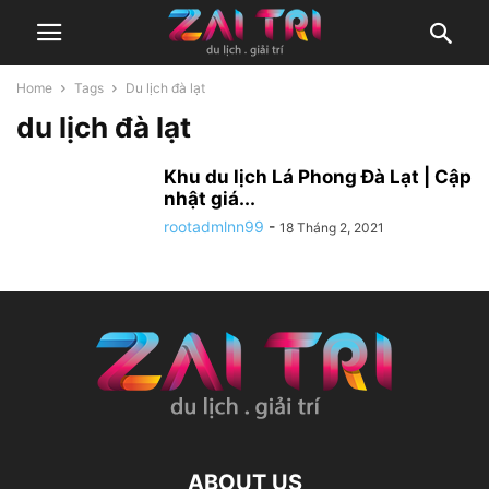
Home
Tags
Du lịch đà lạt
du lịch đà lạt
Khu du lịch Lá Phong Đà Lạt | Cập
nhật giá...
rootadmlnn99
-
18 Tháng 2, 2021
ABOUT US