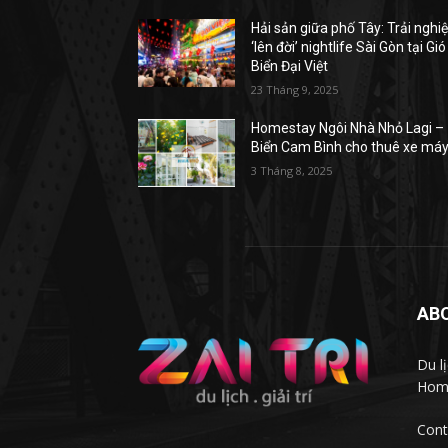
Hải sản giữa phố Tây: Trải ngh
‘lên đời’ nightlife Sài Gòn tại Gió
Biển Đại Việt
23 Tháng 9, 2025
Homestay Ngôi Nhà Nhỏ Lagi –
Biển Cam Bình cho thuê xe má
3 Tháng 8, 2025
AB
Du l
Homs
Cont