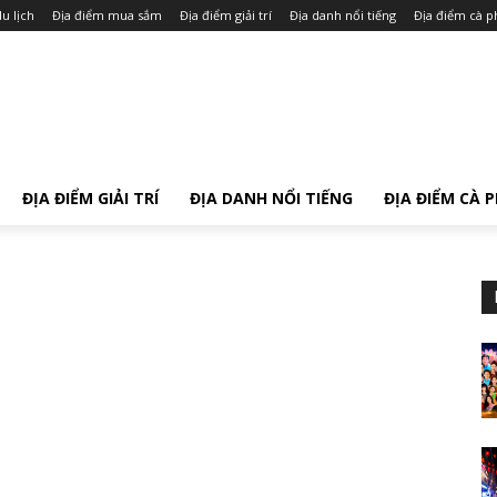
u lịch
Địa điểm mua sắm
Địa điểm giải trí
Địa danh nổi tiếng
Địa điểm cà p
ĐỊA ĐIỂM GIẢI TRÍ
ĐỊA DANH NỔI TIẾNG
ĐỊA ĐIỂM CÀ 