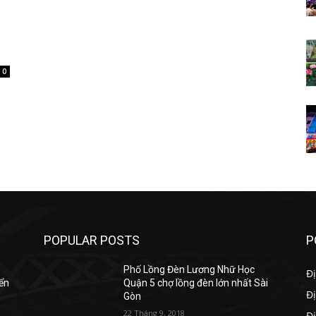
0
POPULAR POSTS
P
Phố Lồng Đèn Lương Nhữ Học
Đị
yển
Quận 5 chợ lồng đèn lớn nhất Sài
Đị
Gòn
22 Tháng 9, 2018
Đ