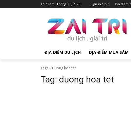
Thứ Năm, Tháng 8 6, 2026
Sign in / Join
Địa điểm d
ĐỊA ĐIỂM DU LỊCH
ĐỊA ĐIỂM MUA SẮM
Tags
Duong hoa tet
Tag:
duong hoa tet