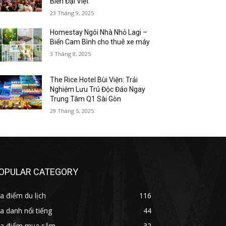
Biển Đại Việt
23 Tháng 9, 2025
Homestay Ngôi Nhà Nhỏ Lagi –
Biển Cam Bình cho thuê xe máy
3 Tháng 8, 2025
The Rice Hotel Bùi Viện: Trải
Nghiệm Lưu Trú Độc Đáo Ngay
Trung Tâm Q1 Sài Gòn
29 Tháng 5, 2025
OPULAR CATEGORY
a điểm du lịch
116
a danh nổi tiếng
44
ịa điểm mua sắm
32