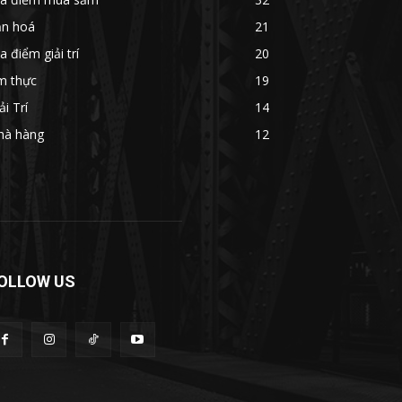
ăn hoá
21
a điểm giải trí
20
m thực
19
ải Trí
14
hà hàng
12
OLLOW US