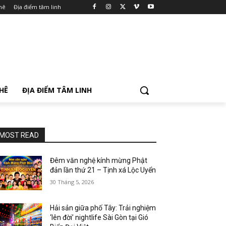
hê
Địa điểm tâm linh
PHÊ
ĐỊA ĐIỂM TÂM LINH
MOST READ
Đêm văn nghệ kính mừng Phật
đản lần thứ 21 – Tịnh xá Lộc Uyển
30 Tháng 5, 2026
Hải sản giữa phố Tây: Trải nghiệm
‘lên đời’ nightlife Sài Gòn tại Gió