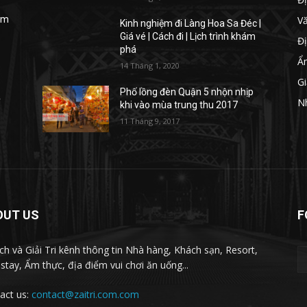
V
iệm
Kinh nghiệm đi Làng Hoa Sa Đéc |
Giá vé | Cách đi | Lịch trình khám
Đị
phá
Ẩ
14 Tháng 1, 2020
Gi
Phố lồng đèn Quận 5 nhộn nhịp
y
N
khi vào mùa trung thu 2017
11 Tháng 9, 2017
OUT US
F
ịch và Giải Tri kênh thông tin Nhà hàng, Khách sạn, Resort,
tay, Ẩm thực, địa điểm vui chơi ăn uống...
act us:
contact@zaitri.com.com