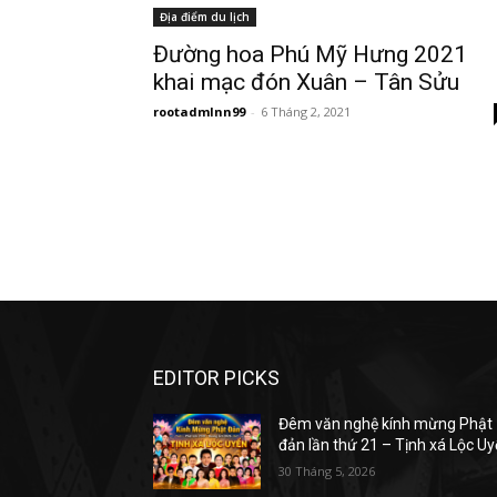
Địa điểm du lịch
Đường hoa Phú Mỹ Hưng 2021
khai mạc đón Xuân – Tân Sửu
rootadmlnn99
-
6 Tháng 2, 2021
EDITOR PICKS
Đêm văn nghệ kính mừng Phật
đản lần thứ 21 – Tịnh xá Lộc U
30 Tháng 5, 2026