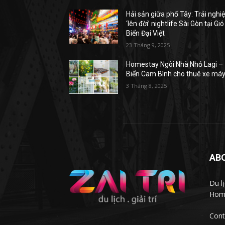
Hải sản giữa phố Tây: Trải ngh
‘lên đời’ nightlife Sài Gòn tại Gió
Biển Đại Việt
23 Tháng 9, 2025
Homestay Ngôi Nhà Nhỏ Lagi –
Biển Cam Bình cho thuê xe má
3 Tháng 8, 2025
AB
Du l
Homs
Cont