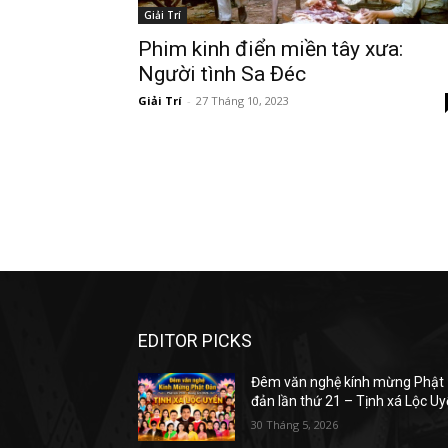
Giải Trí
Phim kinh điển miền tây xưa:
Người tình Sa Đéc
Giải Trí
-
27 Tháng 10, 2023
EDITOR PICKS
Đêm văn nghệ kính mừng Phật
đản lần thứ 21 – Tịnh xá Lộc U
30 Tháng 5, 2026