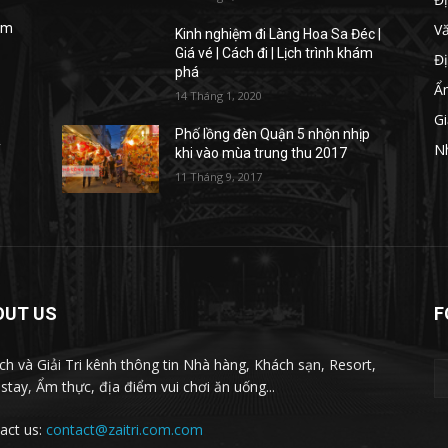
V
iệm
Kinh nghiệm đi Làng Hoa Sa Đéc |
Giá vé | Cách đi | Lịch trình khám
Đị
phá
Ẩ
14 Tháng 1, 2020
Gi
Phố lồng đèn Quận 5 nhộn nhịp
y
N
khi vào mùa trung thu 2017
11 Tháng 9, 2017
OUT US
F
ịch và Giải Tri kênh thông tin Nhà hàng, Khách sạn, Resort,
tay, Ẩm thực, địa điểm vui chơi ăn uống...
act us:
contact@zaitri.com.com