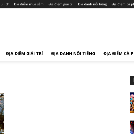
u lịch
Địa điểm mua sắm
Địa điểm giải trí
Địa danh nổi tiếng
Địa điểm cà p
ĐỊA ĐIỂM GIẢI TRÍ
ĐỊA DANH NỔI TIẾNG
ĐỊA ĐIỂM CÀ 