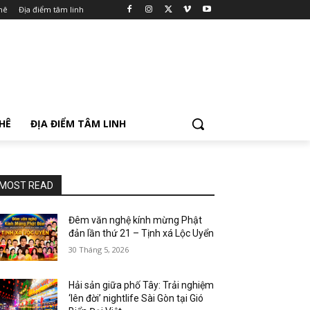
hê
Địa điểm tâm linh
PHÊ
ĐỊA ĐIỂM TÂM LINH
MOST READ
Đêm văn nghệ kính mừng Phật
đản lần thứ 21 – Tịnh xá Lộc Uyển
30 Tháng 5, 2026
Hải sản giữa phố Tây: Trải nghiệm
‘lên đời’ nightlife Sài Gòn tại Gió