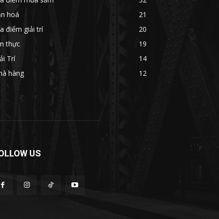
ăn hoá
21
a điểm giải trí
20
m thực
19
ải Trí
14
hà hàng
12
OLLOW US