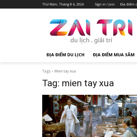
Thứ Năm, Tháng 8 6, 2026
Sign in / Join
Địa điểm d
ĐỊA ĐIỂM DU LỊCH
ĐỊA ĐIỂM MUA SẮM
Tags
Mien tay xua
Tag:
mien tay xua