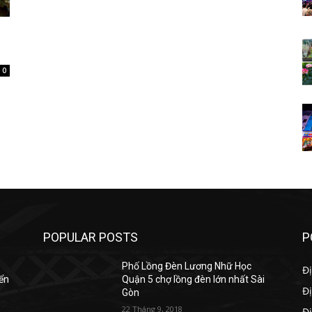
0
POPULAR POSTS
P
Phố Lồng Đèn Lương Nhữ Học
Đị
yển
Quận 5 chợ lồng đèn lớn nhất Sài
Đị
Gòn
22 Tháng 9, 2018
Đ