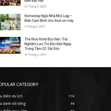
Biển Đại Việt
23 Tháng 9, 2025
Homestay Ngôi Nhà Nhỏ Lagi –
Biển Cam Bình cho thuê xe máy
3 Tháng 8, 2025
The Rice Hotel Bùi Viện: Trải
Nghiệm Lưu Trú Độc Đáo Ngay
Trung Tâm Q1 Sài Gòn
29 Tháng 5, 2025
OPULAR CATEGORY
a điểm du lịch
116
a danh nổi tiếng
44
ịa điểm mua sắm
32