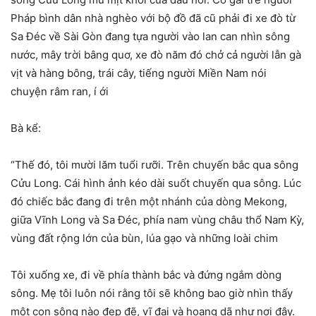
Pháp bình dân nhà nghèo với bộ đồ đã cũ phải đi xe đò từ
Sa Đéc về Sài Gòn đang tựa người vào lan can nhìn sông
nước, mây trời bâng quơ, xe đò năm đó chở cả người lẫn gà
vịt và hàng bông, trái cây, tiếng người Miền Nam nói
chuyện râm ran, í ới
Bà kể:
“Thế đó, tôi mười lăm tuổi rưỡi. Trên chuyến bắc qua sông
Cửu Long. Cái hình ảnh kéo dài suốt chuyến qua sông. Lúc
đó chiếc bắc đang đi trên một nhánh của dòng Mekong,
giữa Vĩnh Long và Sa Đéc, phía nam vùng châu thổ Nam Kỳ,
vùng đất rộng lớn của bùn, lúa gạo và những loài chim
Tôi xuống xe, đi về phía thành bắc và đứng ngắm dòng
sông. Mẹ tôi luôn nói rằng tôi sẽ không bao giờ nhìn thấy
một con sông nào đẹp đẽ, vĩ đại và hoang dã như nơi đây.