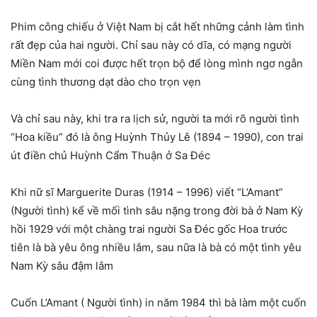
Phim công chiếu ở Việt Nam bị cắt hết những cảnh làm tình
rất đẹp của hai người. Chỉ sau này có dĩa, có mạng người
Miền Nam mới coi được hết trọn bộ để lòng mình ngơ ngẫn
cùng tình thương dạt dào cho trọn vẹn
Và chỉ sau này, khi tra ra lịch sử, người ta mới rõ người tình
“Hoa kiều” đó là ông Huỳnh Thủy Lê (1894 – 1990), con trai
út điền chủ Huỳnh Cẩm Thuận ở Sa Đéc
Khi nữ sĩ Marguerite Duras (1914 – 1996) viết “L’Amant”
(Người tình) kể về mối tình sâu nặng trong đời bà ở Nam Kỳ
hồi 1929 với một chàng trai người Sa Đéc gốc Hoa trước
tiên là bà yêu ông nhiều lắm, sau nữa là bà có một tình yêu
Nam Kỳ sâu đậm lắm
Cuốn L’Amant ( Người tình) in năm 1984 thì bà làm một cuốn