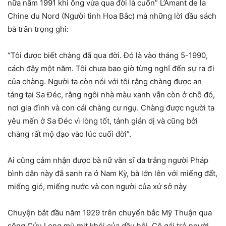
nữa năm 1991 khi ông vừa qua đời là cuốn” L’Amant de la
Chine du Nord (Người tình Hoa Bắc) mà những lời đầu sách
bà trân trọng ghi:
“Tôi được biết chàng đã qua đời. Ðó là vào tháng 5-1990,
cách đây một năm. Tôi chưa bao giờ từng nghĩ đến sự ra đi
của chàng. Người ta còn nói với tôi rằng chàng được an
táng tại Sa Ðéc, rằng ngôi nhà màu xanh vẫn còn ở chỗ đó,
nơi gia đình và con cái chàng cư ngụ. Chàng được người ta
yêu mến ở Sa Ðéc vì lòng tốt, tánh giản dị và cũng bởi
chàng rất mộ đạo vào lúc cuối đời”.
Ai cũng cảm nhận được bà nữ văn sĩ da trắng người Pháp
bình dân này đã sanh ra ở Nam Kỳ, bà lớn lên với miếng đất,
miếng gió, miếng nước và con người của xứ sở này
Chuyện bắt đầu năm 1929 trên chuyến bắc Mỹ Thuận qua
sông Cửu Long mù mịt khói của dầu hôi. Cô gái trẻ người