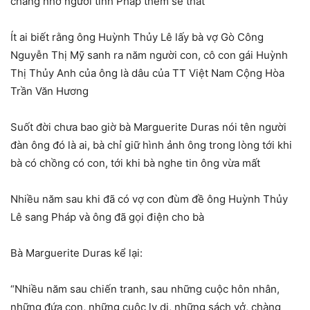
chàng nhớ người tình Pháp thêm se thắt
Ít ai biết rằng ông Huỳnh Thủy Lê lấy bà vợ Gò Công
Nguyễn Thị Mỹ sanh ra năm người con, cô con gái Huỳnh
Thị Thủy Anh của ông là dâu của TT Việt Nam Cộng Hòa
Trần Văn Hương
Suốt đời chưa bao giờ bà Marguerite Duras nói tên người
đàn ông đó là ai, bà chỉ giữ hình ảnh ông trong lòng tới khi
bà có chồng có con, tới khi bà nghe tin ông vừa mất
Nhiều năm sau khi đã có vợ con đùm đề ông Huỳnh Thủy
Lê sang Pháp và ông đã gọi điện cho bà
Bà Marguerite Duras kể lại:
“Nhiều năm sau chiến tranh, sau những cuộc hôn nhân,
những đứa con, những cuộc ly dị, những sách vở, chàng