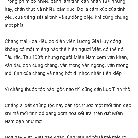
Trong phim có nhiều cảnh làm tình dán nhãn 18+ nhưng
hay, chân thực và nhiều cảm xúc. Đó là cảm xúc của tình
yêu, của tiếng sét ái tình và sự đồng điệu khi cùng chung
một phía
Chàng trai Hoa kiều do diễn viên Lương Gia Huy đóng
không có một miếng nào thể hiện người Việt, có thể nói
Tàu rặc, Tàu 100% nhưng người Miền Nam xem vẫn khen,
vẫn đau đớn cùng chàng, vẫn trong vẫn ngóng, vẫn mong
mối tình của chàng và nàng bớt đi nhọc nhằn tiền kiếp
Vì chàng thuộc tộc nào, gốc nào thì cũng dân Lục Tỉnh thôi
Chẳng ai xét chủng tộc hay dân tộc trước một mối tình đẹp,
khi mà mối tình đó đang đơm hoa kết trái trên đất Miền
Nam đẹp như mơ
Hoa hay Việt, Việt hay Pháp, tình yêu nó tới là mê mệt rồi,