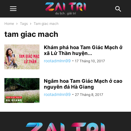
Home
Tags
Tam giac mach
tam giac mach
Khám phá hoa Tam Giác Mạch ở
xã Lử Thần huyện...
rootadmlnn99
-
17 Tháng 10, 2017
Ngắm hoa Tam Giác Mạch ở cao
nguyên đá Hà Giang
rootadmlnn99
-
27 Tháng 8, 2017