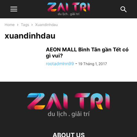
Home
Tags
Xuandinhdau
xuandinhdau
AEON MALL Bình Tân gần Tết có
gì vui?
rootadmlnn99
-
19 Tháng 1, 2017
ABOUT US