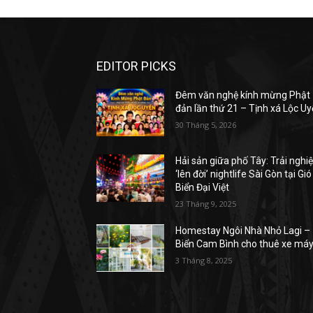
EDITOR PICKS
Đêm văn nghệ kính mừng Phật
đản lần thứ 21 – Tịnh xá Lộc U
30 Tháng 5, 2026
Hải sản giữa phố Tây: Trải ngh
‘lên đời’ nightlife Sài Gòn tại Gió
Biển Đại Việt
23 Tháng 9, 2025
Homestay Ngôi Nhà Nhỏ Lagi –
Biển Cam Bình cho thuê xe má
3 Tháng 8, 2025