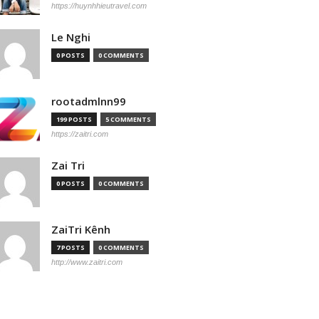
https://huynhhieutravel.com
Le Nghi
0 POSTS
0 COMMENTS
rootadmlnn99
199 POSTS
5 COMMENTS
https://zaitri.com
Zai Tri
0 POSTS
0 COMMENTS
ZaiTri Kênh
7 POSTS
0 COMMENTS
http://www.zaitri.com