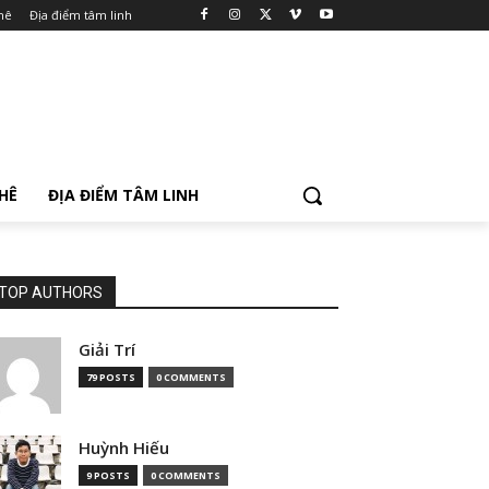
hê
Địa điểm tâm linh
PHÊ
ĐỊA ĐIỂM TÂM LINH
TOP AUTHORS
Giải Trí
79 POSTS
0 COMMENTS
Huỳnh Hiếu
9 POSTS
0 COMMENTS