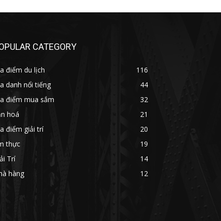
OPULAR CATEGORY
a điểm du lịch
116
a danh nổi tiếng
44
ịa điểm mua sắm
32
ăn hoá
21
a điểm giải trí
20
m thực
19
ải Trí
14
hà hàng
12