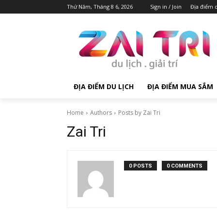
Thứ Năm, Tháng 8 6, 2026
Sign in / Join
Địa điểm d
ĐỊA ĐIỂM DU LỊCH
ĐỊA ĐIỂM MUA SẮM
Home
Authors
Posts by Zai Tri
Zai Tri
0 POSTS
0 COMMENTS