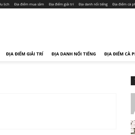
u lịch
Địa điểm mua sắm
Địa điểm giải trí
Địa danh nổi tiếng
Địa điểm cà p
ĐỊA ĐIỂM GIẢI TRÍ
ĐỊA DANH NỔI TIẾNG
ĐỊA ĐIỂM CÀ 