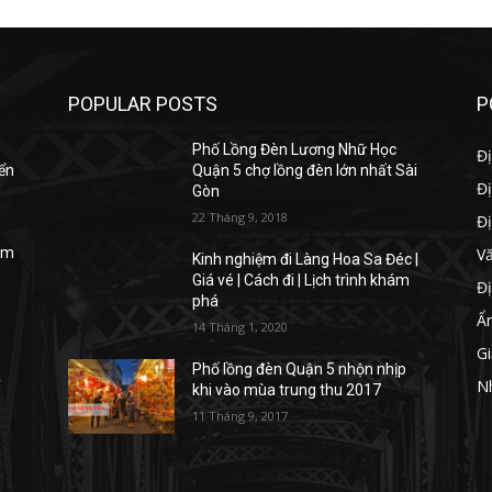
POPULAR POSTS
P
Phố Lồng Đèn Lương Nhữ Học
Đị
yển
Quận 5 chợ lồng đèn lớn nhất Sài
Đị
Gòn
22 Tháng 9, 2018
Đ
V
iệm
Kinh nghiệm đi Làng Hoa Sa Đéc |
Giá vé | Cách đi | Lịch trình khám
Đị
phá
Ẩ
14 Tháng 1, 2020
Gi
Phố lồng đèn Quận 5 nhộn nhịp
y
N
khi vào mùa trung thu 2017
11 Tháng 9, 2017