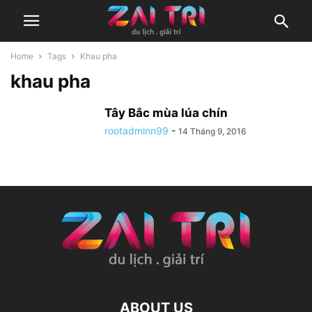
Home
Tags
Khau pha
khau pha
Tây Bắc mùa lúa chín
rootadmlnn99
-
14 Tháng 9, 2016
ABOUT US