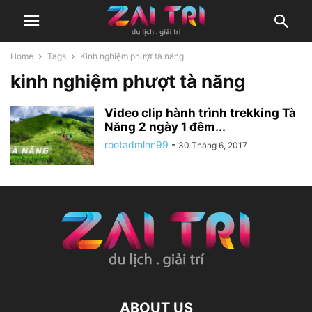
Home
Tags
Kinh nghiệm phượt tà năng
kinh nghiệm phượt tà năng
Video clip hành trình trekking Tà
Năng 2 ngày 1 đêm...
rootadmlnn99
-
30 Tháng 6, 2017
ABOUT US