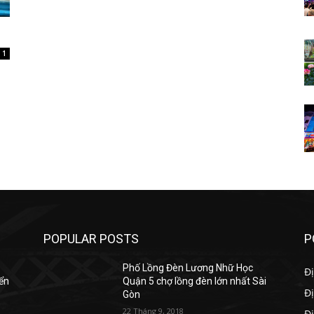
1
POPULAR POSTS
P
Phố Lồng Đèn Lương Nhữ Học
Đị
yển
Quận 5 chợ lồng đèn lớn nhất Sài
Đị
Gòn
22 Tháng 9, 2018
Đ