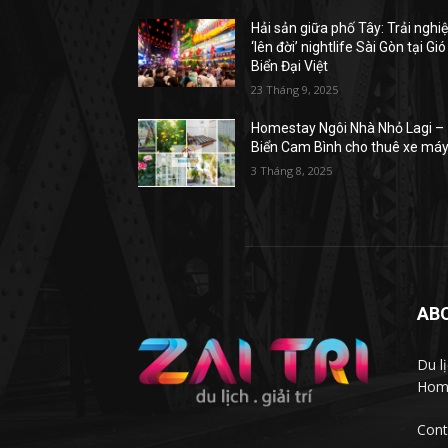
Hải sản giữa phố Tây: Trải ngh
‘lên đời’ nightlife Sài Gòn tại Gió
Biển Đại Việt
23 Tháng 9, 2025
Homestay Ngôi Nhà Nhỏ Lagi –
Biển Cam Bình cho thuê xe má
3 Tháng 8, 2025
AB
Du l
Homs
Cont