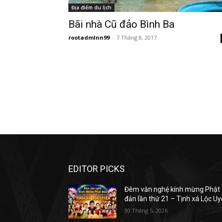
Địa điểm du lịch
Bãi nhà Cũ đảo Bình Ba
rootadmlnn99
-
7 Tháng 8, 2017
EDITOR PICKS
Đêm văn nghệ kính mừng Phật
đản lần thứ 21 – Tịnh xá Lộc U
30 Tháng 5, 2026