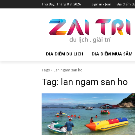
Thứ Bảy, Tháng 8 8, 2026
Sign in / Join
Địa điểm du
ĐỊA ĐIỂM DU LỊCH
ĐỊA ĐIỂM MUA SẮM
Tags
Lan ngam san ho
Tag:
lan ngam san ho