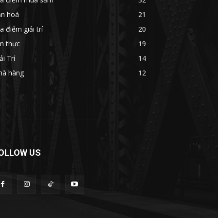
ăn hoá
21
a điểm giải trí
20
m thực
19
ải Trí
14
hà hàng
12
OLLOW US