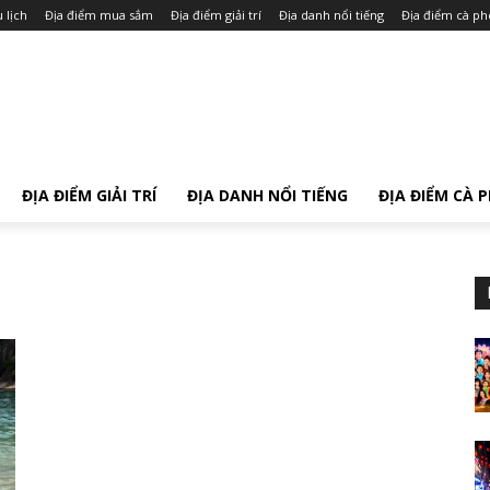
 lịch
Địa điểm mua sắm
Địa điểm giải trí
Địa danh nổi tiếng
Địa điểm cà ph
ĐỊA ĐIỂM GIẢI TRÍ
ĐỊA DANH NỔI TIẾNG
ĐỊA ĐIỂM CÀ 