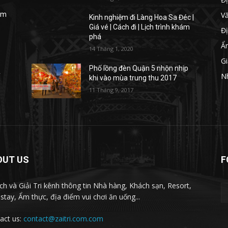
V
iệm
Kinh nghiệm đi Làng Hoa Sa Đéc |
Giá vé | Cách đi | Lịch trình khám
Đị
phá
Ẩ
14 Tháng 1, 2020
Gi
Phố lồng đèn Quận 5 nhộn nhịp
y
N
khi vào mùa trung thu 2017
11 Tháng 9, 2017
OUT US
F
ịch và Giải Tri kênh thông tin Nhà hàng, Khách sạn, Resort,
tay, Ẩm thực, địa điểm vui chơi ăn uống...
act us:
contact@zaitri.com.com