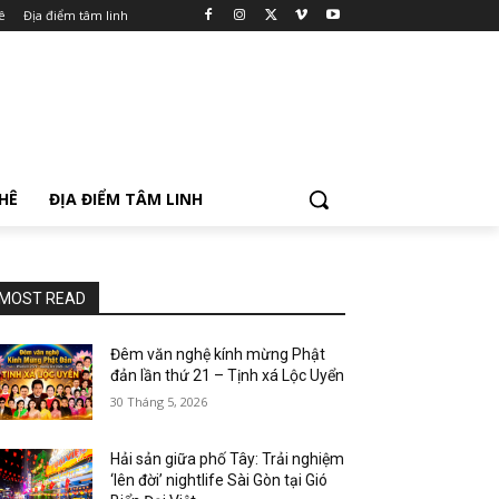
ê
Địa điểm tâm linh
PHÊ
ĐỊA ĐIỂM TÂM LINH
MOST READ
Đêm văn nghệ kính mừng Phật
đản lần thứ 21 – Tịnh xá Lộc Uyển
30 Tháng 5, 2026
Hải sản giữa phố Tây: Trải nghiệm
‘lên đời’ nightlife Sài Gòn tại Gió