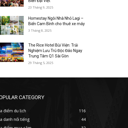
Biển Đại Việt
23 Tháng 9, 2025
Homestay Ngôi Nhà Nhỏ Lagi –
Biển Cam Bình cho thuê xe máy
3 Tháng 8, 2025
The Rice Hotel Bùi Viện: Trải
Nghiệm Lưu Trú Độc Đáo Ngay
Trung Tâm Q1 Sài Gòn
29 Tháng 5, 2025
OPULAR CATEGORY
a điểm du lịch
116
a danh nổi tiếng
44
ịa điểm mua sắm
32