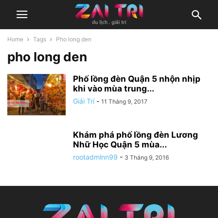
Home
Tags
Pho long den
pho long den
Phố lồng đèn Quận 5 nhộn nhịp
khi vào mùa trung...
Giải Trí
-
11 Tháng 9, 2017
Khám phá phố lồng đèn Lương
Nhữ Học Quận 5 mùa...
rootadmlnn99
-
3 Tháng 9, 2016