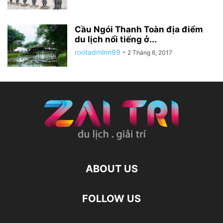
Cầu Ngói Thanh Toàn địa điểm
du lịch nổi tiếng ở...
rootadmlnn99
-
2 Tháng 6, 2017
ABOUT US
FOLLOW US