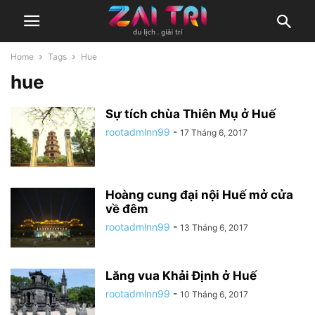
Home
Tags
Hue
hue
Sự tích chùa Thiên Mụ ở Huế
rootadmlnn99
-
17 Tháng 6, 2017
Hoàng cung đại nội Huế mở cửa
về đêm
rootadmlnn99
-
13 Tháng 6, 2017
Lăng vua Khải Định ở Huế
rootadmlnn99
-
10 Tháng 6, 2017