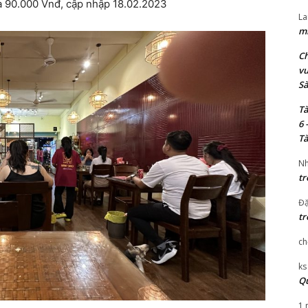
à 90.000 Vnđ, cập nhập 18.02.2023
La
mi
Ch
vu
Sà
Tà
6 
Tà
Nh
tr
Đặ
tr
ch
ks
Qu
1 