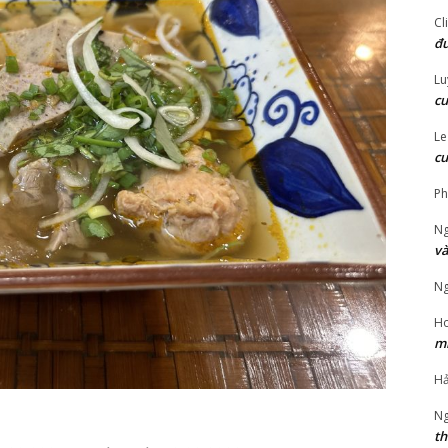
Cl
đư
Lu
cu
Le
cu
‎P
Ng
và
Ng
Ho
mi
Hả
Ng
th