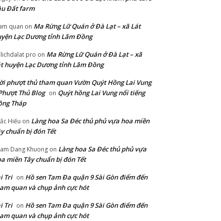
u Đất farm
Ma Rừng Lữ Quán ở Đà Lạt – xã Lát
am quan
on
yện Lạc Dương tỉnh Lâm Đồng
Ma Rừng Lữ Quán ở Đà Lạt – xã
lichdalat pro
on
t huyện Lạc Dương tỉnh Lâm Đồng
i phượt thủ tham quan Vườn Quýt Hồng Lai Vung
Phượt Thủ Blog
Quýt hồng Lai Vung nổi tiếng
on
ồng Tháp
Làng hoa Sa Đéc thủ phủ vựa hoa miền
ắc Hiếu
on
y chuẩn bị đón Tết
Làng hoa Sa Đéc thủ phủ vựa
am Dang Khuong
on
a miền Tây chuẩn bị đón Tết
i Tri
Hồ sen Tam Đa quận 9 Sài Gòn điểm đến
on
am quan và chụp ảnh cực hót
i Tri
Hồ sen Tam Đa quận 9 Sài Gòn điểm đến
on
am quan và chụp ảnh cực hót