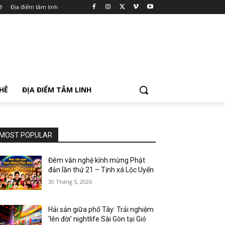
ê
Địa điểm tâm linh
PHÊ
ĐỊA ĐIỂM TÂM LINH
MOST POPULAR
Đêm văn nghệ kính mừng Phật
đản lần thứ 21 – Tịnh xá Lộc Uyển
30 Tháng 5, 2026
Hải sản giữa phố Tây: Trải nghiệm
‘lên đời’ nightlife Sài Gòn tại Gió