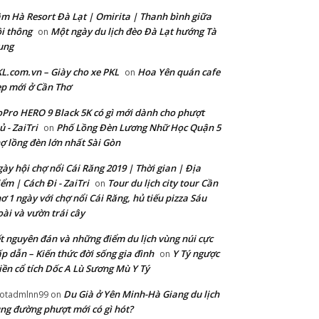
m Hà Resort Đà Lạt | Omirita | Thanh bình giữa
i thông
Một ngày du lịch đèo Đà Lạt hướng Tà
on
ung
L.com.vn – Giày cho xe PKL
Hoa Yên quán cafe
on
p mới ở Cần Thơ
Pro HERO 9 Black 5K có gì mới dành cho phượt
ủ - ZaiTri
Phố Lồng Đèn Lương Nhữ Học Quận 5
on
ợ lồng đèn lớn nhất Sài Gòn
ày hội chợ nổi Cái Răng 2019 | Thời gian | Địa
ểm | Cách Đi - ZaiTri
Tour du lịch city tour Cần
on
ơ 1 ngày với chợ nổi Cái Răng, hủ tiếu pizza Sáu
ài và vườn trái cây
t nguyên đán và những điểm du lịch vùng núi cực
p dẫn – Kiến thức đời sống gia đình
Y Tý ngược
on
ền cổ tích Dốc A Lù Sương Mù Y Tý
Du Già ở Yên Minh-Hà Giang du lịch
otadmlnn99
on
ng đường phượt mới có gì hót?