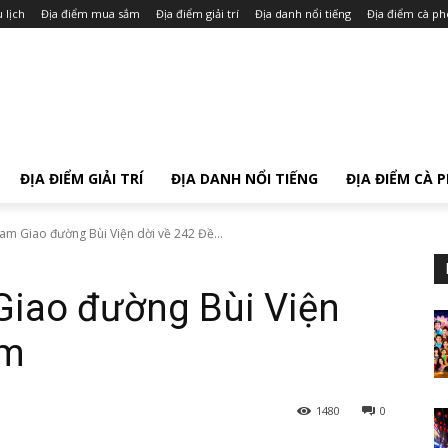
 lịch
Địa điểm mua sắm
Địa điểm giải trí
Địa danh nổi tiếng
Địa điểm cà ph
ĐỊA ĐIỂM GIẢI TRÍ
ĐỊA DANH NỔI TIẾNG
ĐỊA ĐIỂM CÀ 
m Giao đường Bùi Viện dời về 242 Đề...
iao đường Bùi Viện
ám
1480
0