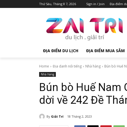
Thứ Sáu, Tháng 8 7, 2026
Sign in / Join
Địa điểm du
ĐỊA ĐIỂM DU LỊCH
ĐỊA ĐIỂM MUA SẮM
Home
Địa danh nổi tiếng
Nhà hàng
Bún bò Huế Na
Nhà hàng
Bún bò Huế Nam G
dời về 242 Đề Th
By
Giải Trí
18 Tháng 2, 2023