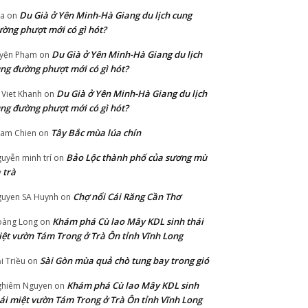
Du Già ở Yên Minh-Hà Giang du lịch cung
ia
on
ờng phượt mới có gì hót?
Du Già ở Yên Minh-Hà Giang du lịch
yện Phạm
on
ng đường phượt mới có gì hót?
Du Già ở Yên Minh-Hà Giang du lịch
 Viet Khanh
on
ng đường phượt mới có gì hót?
Tây Bắc mùa lúa chín
ham Chien
on
Bảo Lộc thành phố của sương mù
uyễn minh trí
on
 trà
Chợ nổi Cái Răng Cần Thơ
uyen SA Huynh
on
Khám phá Cù lao Mây KDL sinh thái
àng Long
on
ệt vườn Tám Trong ở Trà Ôn tỉnh Vĩnh Long
Sài Gòn mùa quả chò tung bay trong gió
i Triều
on
Khám phá Cù lao Mây KDL sinh
hiêm Nguyen
on
ái miệt vườn Tám Trong ở Trà Ôn tỉnh Vĩnh Long