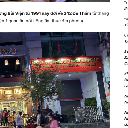
Tr
đư
ng Bùi Viện từ 1991 nay dời về 242 Đề Thám
từ tháng
Ya
n 1 quán ăn nổi tiếng ẩm thực địa phương.
19
Cá
19
5 
Za
Cá
Kh
Đ
Lạ
Nh
N
Nh
N
ch