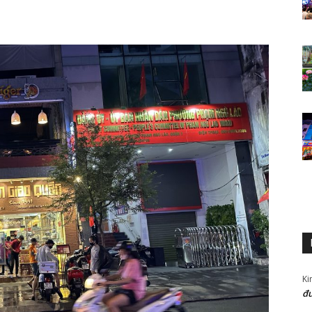
Ki
đư