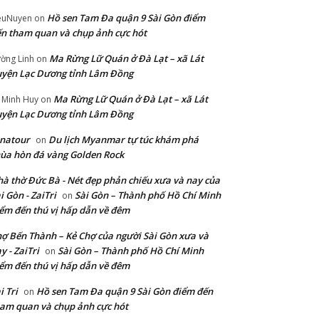
Hồ sen Tam Đa quận 9 Sài Gòn điểm
euNuyen
on
n tham quan và chụp ảnh cực hót
Ma Rừng Lữ Quán ở Đà Lạt – xã Lát
ờng Linh
on
yện Lạc Dương tỉnh Lâm Đồng
Ma Rừng Lữ Quán ở Đà Lạt – xã Lát
 Minh Huy
on
yện Lạc Dương tỉnh Lâm Đồng
natour
Du lịch Myanmar tự túc khám phá
on
ùa hòn đá vàng Golden Rock
à thờ Đức Bà - Nét đẹp phản chiếu xưa và nay của
i Gòn - ZaiTri
Sài Gòn – Thành phố Hồ Chí Minh
on
ểm đến thú vị hấp dẫn về đêm
ợ Bến Thành – Kẻ Chợ của người Sài Gòn xưa và
y - ZaiTri
Sài Gòn – Thành phố Hồ Chí Minh
on
ểm đến thú vị hấp dẫn về đêm
i Tri
Hồ sen Tam Đa quận 9 Sài Gòn điểm đến
on
am quan và chụp ảnh cực hót