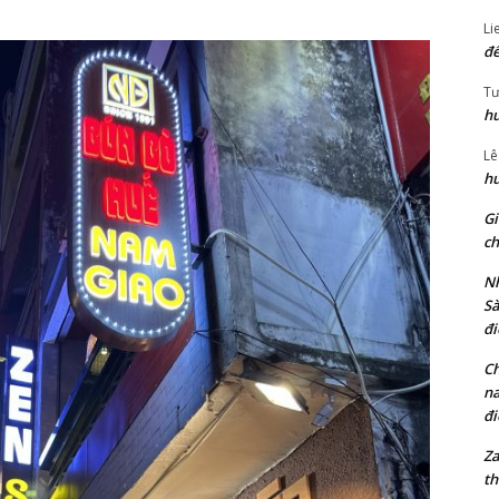
Li
đế
Tư
hu
Lê
hu
Gi
ch
Nh
Sà
đi
Ch
na
đi
Za
th