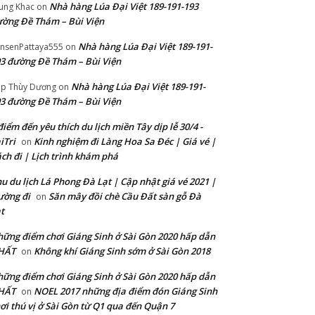
Nhà hàng Lúa Đại Việt 189-191-193
ung Khac
on
ờng Đề Thám – Bùi Viện
Nhà hàng Lúa Đại Việt 189-191-
nsenPattaya555
on
3 đường Đề Thám – Bùi Viện
Nhà hàng Lúa Đại Việt 189-191-
p Thùy Dương
on
3 đường Đề Thám – Bùi Viện
điểm đến yêu thích du lịch miền Tây dịp lễ 30/4 -
iTri
Kinh nghiệm đi Làng Hoa Sa Đéc | Giá vé |
on
ch đi | Lịch trình khám phá
u du lịch Lá Phong Đà Lạt | Cập nhật giá vé 2021 |
ường đi
Săn mây đồi chè Cầu Đất sàn gỗ Đà
on
t
ững điểm chơi Giáng Sinh ở Sài Gòn 2020 hấp dẫn
HẤT
Không khí Giáng Sinh sớm ở Sài Gòn 2018
on
ững điểm chơi Giáng Sinh ở Sài Gòn 2020 hấp dẫn
HẤT
NOEL 2017 những địa điểm đón Giáng Sinh
on
ơi thú vị ở Sài Gòn từ Q1 qua đến Quận 7