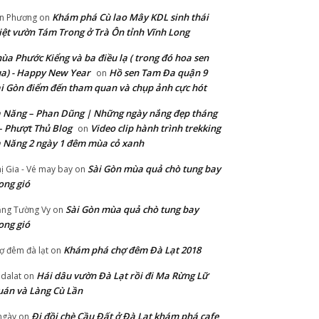
Khám phá Cù lao Mây KDL sinh thái
n Phương
on
ệt vườn Tám Trong ở Trà Ôn tỉnh Vĩnh Long
ùa Phước Kiểng và ba điều lạ ( trong đó hoa sen
a) - Happy New Year
Hồ sen Tam Đa quận 9
on
i Gòn điểm đến tham quan và chụp ảnh cực hót
 Năng – Phan Dũng | Những ngày nắng đẹp tháng
– Phượt Thủ Blog
Video clip hành trình trekking
on
 Năng 2 ngày 1 đêm mùa cỏ xanh
Sài Gòn mùa quả chò tung bay
ị Gia - Vé may bay
on
ong gió
Sài Gòn mùa quả chò tung bay
ng Tường Vy
on
ong gió
Khám phá chợ đêm Đà Lạt 2018
ợ đêm đà lạt
on
Hái dâu vườn Đà Lạt rồi đi Ma Rừng Lữ
 dalat
on
án và Làng Cù Lần
Đi đồi chè Cầu Đất ở Đà Lạt khám phá cafe
ngày
on