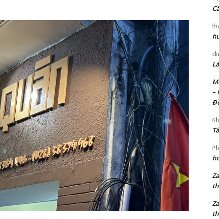
Cầ
th
hu
du
Lá
Mờ
– 
Đ
Kh
Tâ
Ph
ho
Za
th
Za
th