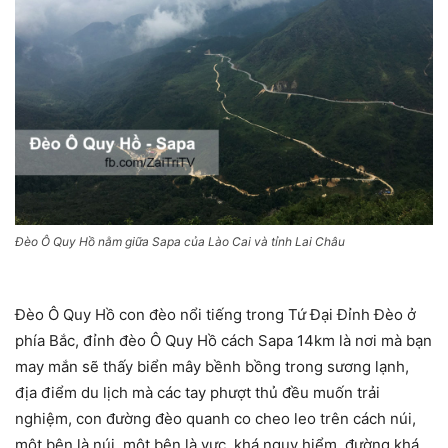
Đèo Ô Quy Hồ nằm giữa Sapa của Lào Cai và tỉnh Lai Châu
Đèo Ô Quy Hồ con đèo nổi tiếng trong Tứ Đại Đỉnh Đèo ở
phía Bắc, đỉnh đèo Ô Quy Hồ cách Sapa 14km là nơi mà bạn
may mắn sẽ thấy biển mây bềnh bồng trong sương lạnh,
địa điểm du lịch mà các tay phượt thủ đều muốn trải
nghiệm, con đường đèo quanh co cheo leo trên cách núi,
một bên là núi, một bên là vực, khá nguy hiểm, đường khá