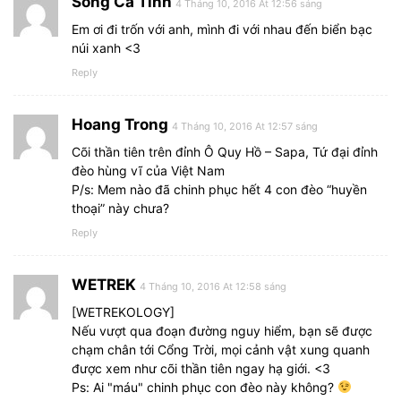
Sống Cá Tính
4 Tháng 10, 2016 At 12:56 sáng
Em ơi đi trốn với anh, mình đi với nhau đến biển bạc
núi xanh <3
Reply
Hoang Trong
4 Tháng 10, 2016 At 12:57 sáng
Cõi thần tiên trên đỉnh Ô Quy Hồ – Sapa, Tứ đại đỉnh
đèo hùng vĩ của Việt Nam
P/s: Mem nào đã chinh phục hết 4 con đèo “huyền
thoại” này chưa?
Reply
WETREK
4 Tháng 10, 2016 At 12:58 sáng
[WETREKOLOGY]
Nếu vượt qua đoạn đường nguy hiểm, bạn sẽ được
chạm chân tới Cổng Trời, mọi cảnh vật xung quanh
được xem như cõi thần tiên ngay hạ giới. <3
Ps: Ai "máu" chinh phục con đèo này không?