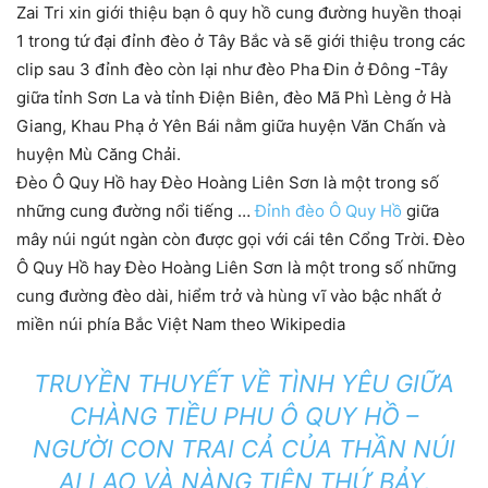
Zai Tri xin giới thiệu bạn ô quy hồ cung đường huyền thoại
1 trong tứ đại đỉnh đèo ở Tây Bắc và sẽ giới thiệu trong các
clip sau 3 đỉnh đèo còn lại như đèo Pha Đin ở Đông -Tây
giữa tỉnh Sơn La và tỉnh Điện Biên, đèo Mã Phì Lèng ở Hà
Giang, Khau Phạ ở Yên Bái nằm giữa huyện Văn Chấn và
huyện Mù Căng Chải.
Đèo Ô Quy Hồ hay Đèo Hoàng Liên Sơn là một trong số
những cung đường nổi tiếng …
Đỉnh đèo Ô Quy Hồ
giữa
mây núi ngút ngàn còn được gọi với cái tên Cổng Trời. Đèo
Ô Quy Hồ hay Đèo Hoàng Liên Sơn là một trong số những
cung đường đèo dài, hiểm trở và hùng vĩ vào bậc nhất ở
miền núi phía Bắc Việt Nam theo Wikipedia
TRUYỀN THUYẾT VỀ TÌNH YÊU GIỮA
CHÀNG TIỀU PHU Ô QUY HỒ –
NGƯỜI CON TRAI CẢ CỦA THẦN NÚI
AI LAO VÀ NÀNG TIÊN THỨ BẢY,