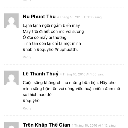
Nu Phuot Thu
4 Tháng 10, 2016 At 1:05 sáng
Lạnh lạnh ngồi ngắm biển mây
Mây trôi đi hết còn mù với sương
Ở đời có mấy ai thương
Tình tan còn lại chỉ ta một mình
#habin #oquyho #nuphuotthu
Reply
Lê Thanh Thuỷ
4 Tháng 10, 2016 At 1:05 sáng
Cuộc sống không chỉ có những bữa tiệc. Hãy cho
mình sống bận rộn với công việc hoặc niềm đam mê
sở thích nào đó.
#ôquýhồ
Reply
Trên Khắp Thế Gian
4 Tháng 10, 2016 At 1:12 sáng