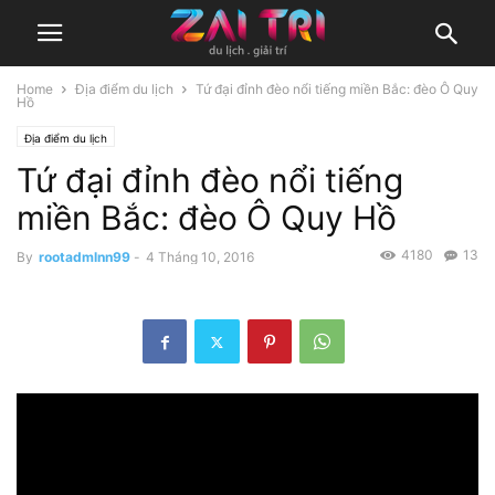
Home
Địa điểm du lịch
Tứ đại đỉnh đèo nổi tiếng miền Bắc: đèo Ô Quy
Hồ
Địa điểm du lịch
Tứ đại đỉnh đèo nổi tiếng
miền Bắc: đèo Ô Quy Hồ
4180
13
By
rootadmlnn99
-
4 Tháng 10, 2016