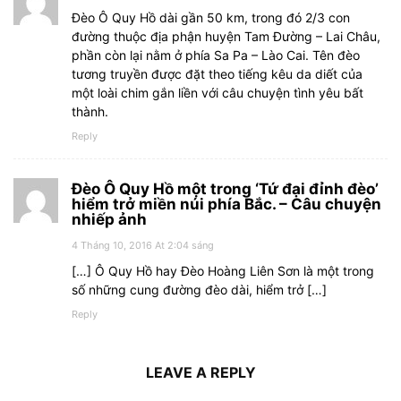
Đèo Ô Quy Hồ dài gần 50 km, trong đó 2/3 con
đường thuộc địa phận huyện Tam Đường – Lai Châu,
phần còn lại nằm ở phía Sa Pa – Lào Cai. Tên đèo
tương truyền được đặt theo tiếng kêu da diết của
một loài chim gắn liền với câu chuyện tình yêu bất
thành.
Reply
Đèo Ô Quy Hồ một trong ‘Tứ đại đỉnh đèo’
hiểm trở miền núi phía Bắc. – Câu chuyện
nhiếp ảnh
4 Tháng 10, 2016 At 2:04 sáng
[…] Ô Quy Hồ hay Đèo Hoàng Liên Sơn là một trong
số những cung đường đèo dài, hiểm trở […]
Reply
LEAVE A REPLY