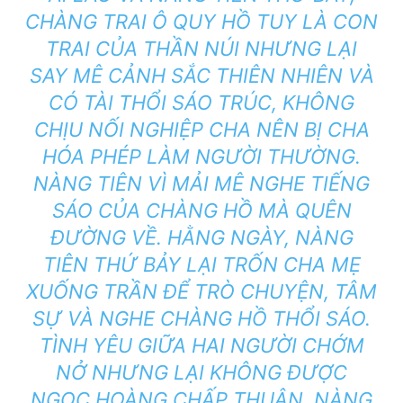
CHÀNG TRAI Ô QUY HỒ TUY LÀ CON
TRAI CỦA THẦN NÚI NHƯNG LẠI
SAY MÊ CẢNH SẮC THIÊN NHIÊN VÀ
CÓ TÀI THỔI SÁO TRÚC, KHÔNG
CHỊU NỐI NGHIỆP CHA NÊN BỊ CHA
HÓA PHÉP LÀM NGƯỜI THƯỜNG.
NÀNG TIÊN VÌ MẢI MÊ NGHE TIẾNG
SÁO CỦA CHÀNG HỒ MÀ QUÊN
ĐƯỜNG VỀ. HẰNG NGÀY, NÀNG
TIÊN THỨ BẢY LẠI TRỐN CHA MẸ
XUỐNG TRẦN ĐỂ TRÒ CHUYỆN, TÂM
SỰ VÀ NGHE CHÀNG HỒ THỔI SÁO.
TÌNH YÊU GIỮA HAI NGƯỜI CHỚM
NỞ NHƯNG LẠI KHÔNG ĐƯỢC
NGỌC HOÀNG CHẤP THUẬN. NÀNG