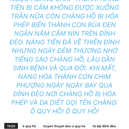
TIÊN BỊ CẤM KHÔNG ĐƯỢC XUỐNG
TRẦN NỮA CÒN CHÀNG HỒ BỊ HÓA
PHÉP BIẾN THÀNH CON RÙA ĐEN
NGÀN NĂM CÂM NÍN TRÊN ĐỈNH
ĐÈO. NÀNG TIÊN ĐÃ VỀ THIÊN ĐÌNH
NHƯNG NGÀY ĐÊM THƯƠNG NHỚ
TIẾNG SÁO CHÀNG HỒ, LÂU DẦN
SINH BỆNH VÀ QUA ĐỜI. KHI MẤT,
NÀNG HÓA THÀNH CON CHIM
PHƯỢNG NGÀY NGÀY BAY QUA
ĐỈNH ĐÈO NƠI CHÀNG HỒ BỊ HÓA
PHÉP VÀ DA DIẾT GỌI TÊN CHÀNG:
Ô QUY HỒ! Ô QUY HỒ!
TAGS
ô quy hồ
truyen thuyet deo o quy ho
tứ đại đỉnh đèo