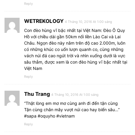
Reply
WETREKOLOGY
4 Tháng 10, 2016 At 1:00 sáng
Con đèo hùng vĩ bậc nhất tại Việt Nam: Đèo Ô Quy
Hồ với chiều dài gần 50km nối liền Lào Cai và Lai
Châu. Ngọn đèo này nằm trên độ cao 2.000m, luôn
có những khúc co uốn lượn quanh co, cùng những
vách núi đá cao ngút trời và nhìn xuống dưới là vực
sâu thẳm, được xem là con đèo hùng vĩ bậc nhất tại
Việt Nam
Reply
Thu Trang
4 Tháng 10, 2016 At 1:00 sáng
“Thật lòng em mơ mơ cùng anh đi đến tận cùng
Tận cùng chân mây vượt núi cao hay biển sâu…”
#sapa #oquyho #vietnam
Reply