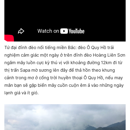
Tứ đại đỉnh đèo nổi tiếng miền Bắc: đèo Ô Quy Hồ trải
nghiệm cảm giác một ngày ở trên đỉnh đèo Hoàng Liên Sơn
ngắm mây luồn cực kỳ thú vị với khoảng đường 12km đi từ
thị trấn Sapa mờ sương lên đây để thả hồn theo khung
cảnh trong mơ ở cổng trời huyền thoại Ô Quy Hồ, nếu may
mắn bạn sẽ gặp biển mây cuồn cuộn êm ả vào những ngày
lạnh giá và ít gió.