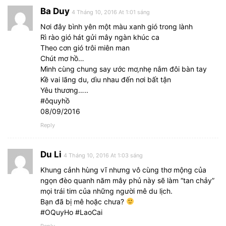
Ba Duy
4 Tháng 10, 2016 At 1:01 sáng
Nơi đây bình yên một màu xanh gió trong lành
Rì rào gió hát gửi mây ngàn khúc ca
Theo cơn gió trôi miên man
Chút mơ hồ…
Mình cùng chung say ước mơ,nhẹ nắm đôi bàn tay
Kề vai lãng du, dìu nhau đến nơi bất tận
Yêu thương…..
#ôquyhồ
08/09/2016
Reply
Du Li
4 Tháng 10, 2016 At 1:03 sáng
Khung cảnh hùng vĩ nhưng vô cùng thơ mộng của
ngọn đèo quanh năm mây phủ này sẽ làm “tan chảy”
mọi trái tim của những người mê du lịch.
Bạn đã bị mê hoặc chưa?
#OQuyHo #LaoCai
Reply