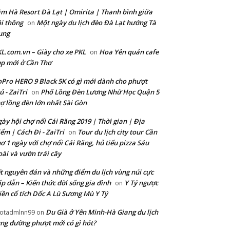
m Hà Resort Đà Lạt | Omirita | Thanh bình giữa
i thông
Một ngày du lịch đèo Đà Lạt hướng Tà
on
ung
L.com.vn – Giày cho xe PKL
Hoa Yên quán cafe
on
p mới ở Cần Thơ
Pro HERO 9 Black 5K có gì mới dành cho phượt
ủ - ZaiTri
Phố Lồng Đèn Lương Nhữ Học Quận 5
on
ợ lồng đèn lớn nhất Sài Gòn
ày hội chợ nổi Cái Răng 2019 | Thời gian | Địa
ểm | Cách Đi - ZaiTri
Tour du lịch city tour Cần
on
ơ 1 ngày với chợ nổi Cái Răng, hủ tiếu pizza Sáu
ài và vườn trái cây
t nguyên đán và những điểm du lịch vùng núi cực
p dẫn – Kiến thức đời sống gia đình
Y Tý ngược
on
ền cổ tích Dốc A Lù Sương Mù Y Tý
Du Già ở Yên Minh-Hà Giang du lịch
otadmlnn99
on
ng đường phượt mới có gì hót?