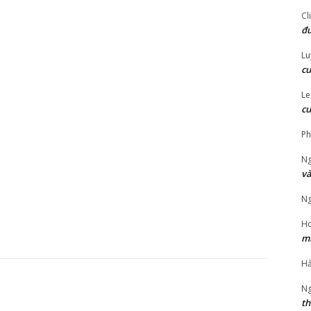
Cl
đư
Lu
cu
Le
cu
‎P
Ng
và
Ng
Ho
mi
Hả
Ng
th