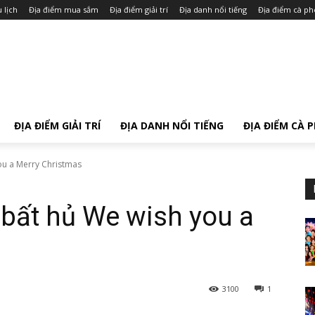
 lịch
Địa điểm mua sắm
Địa điểm giải trí
Địa danh nổi tiếng
Địa điểm cà ph
ĐỊA ĐIỂM GIẢI TRÍ
ĐỊA DANH NỔI TIẾNG
ĐỊA ĐIỂM CÀ 
ou a Merry Christmas
 bất hủ We wish you a
3100
1