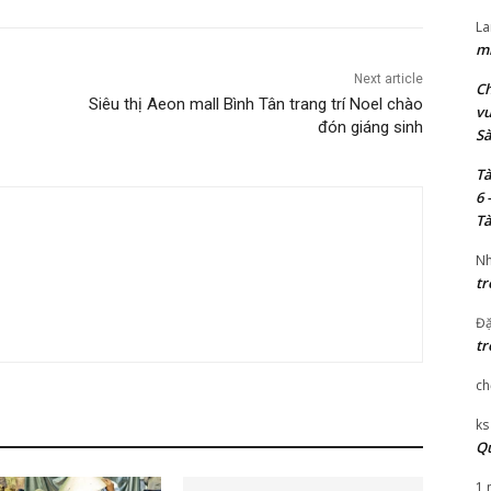
La
mi
Next article
Ch
Siêu thị Aeon mall Bình Tân trang trí Noel chào
vu
đón giáng sinh
Sà
Tà
6 
Tà
Nh
tr
Đặ
tr
ch
ks
Qu
1 