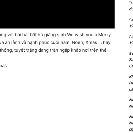
Tr
đư
Ya
19
g với bài hát bất hủ giáng sinh We wish you a Merry
Cá
mùa an lành và hạnh phúc cuối năm, Noen, Xmas … hay
19
thông, tuyết trắng đang tràn ngập khắp nơi trên thế
5 
Za
tmas
Cá
Kh
Đ
Lạ
Nh
N
Nh
N
ch