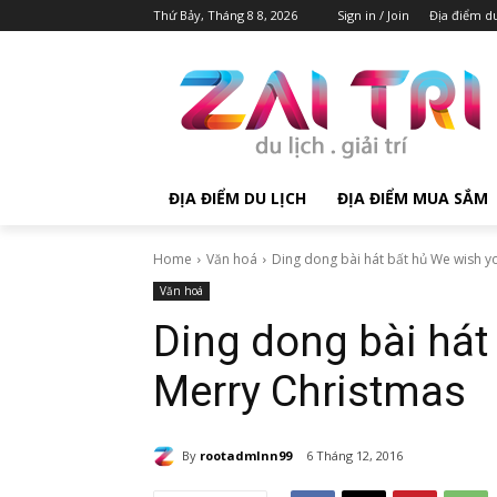
Thứ Bảy, Tháng 8 8, 2026
Sign in / Join
Địa điểm du
ĐỊA ĐIỂM DU LỊCH
ĐỊA ĐIỂM MUA SẮM
Home
Văn hoá
Ding dong bài hát bất hủ We wish y
Văn hoá
Ding dong bài hát
Merry Christmas
By
rootadmlnn99
6 Tháng 12, 2016