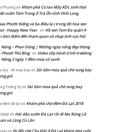
Khám phá Cù lao Mây KDL sinh thái
n Phương
on
ệt vườn Tám Trong ở Trà Ôn tỉnh Vĩnh Long
ùa Phước Kiểng và ba điều lạ ( trong đó hoa sen
a) - Happy New Year
Hồ sen Tam Đa quận 9
on
i Gòn điểm đến tham quan và chụp ảnh cực hót
 Năng – Phan Dũng | Những ngày nắng đẹp tháng
– Phượt Thủ Blog
Video clip hành trình trekking
on
 Năng 2 ngày 1 đêm mùa cỏ xanh
Sài Gòn mùa quả chò tung bay
ị Gia - Vé may bay
on
ong gió
Sài Gòn mùa quả chò tung bay
ng Tường Vy
on
ong gió
Khám phá chợ đêm Đà Lạt 2018
ợ đêm đà lạt
on
Hái dâu vườn Đà Lạt rồi đi Ma Rừng Lữ
 dalat
on
án và Làng Cù Lần
Đi đồi chè Cầu Đất ở Đà Lạt khám phá cafe
ngày
on