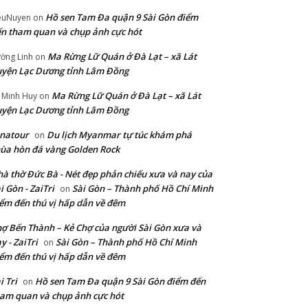
Hồ sen Tam Đa quận 9 Sài Gòn điểm
euNuyen
on
n tham quan và chụp ảnh cực hót
Ma Rừng Lữ Quán ở Đà Lạt – xã Lát
ờng Linh
on
yện Lạc Dương tỉnh Lâm Đồng
Ma Rừng Lữ Quán ở Đà Lạt – xã Lát
 Minh Huy
on
yện Lạc Dương tỉnh Lâm Đồng
natour
Du lịch Myanmar tự túc khám phá
on
ùa hòn đá vàng Golden Rock
à thờ Đức Bà - Nét đẹp phản chiếu xưa và nay của
i Gòn - ZaiTri
Sài Gòn – Thành phố Hồ Chí Minh
on
ểm đến thú vị hấp dẫn về đêm
ợ Bến Thành – Kẻ Chợ của người Sài Gòn xưa và
y - ZaiTri
Sài Gòn – Thành phố Hồ Chí Minh
on
ểm đến thú vị hấp dẫn về đêm
i Tri
Hồ sen Tam Đa quận 9 Sài Gòn điểm đến
on
am quan và chụp ảnh cực hót