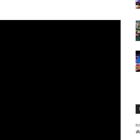
Ki
đư