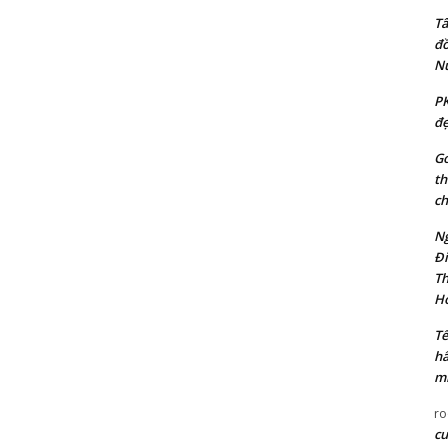
Tâ
đồ
N
PK
đẹ
Go
th
ch
Ng
Đi
Th
Ho
Tế
hấ
mi
ro
cu