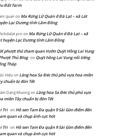
u Đất farm
Ma Rừng Lữ Quán ở Đà Lạt – xã Lát
am quan
on
yện Lạc Dương tỉnh Lâm Đồng
Ma Rừng Lữ Quán ở Đà Lạt – xã
lichdalat pro
on
t huyện Lạc Dương tỉnh Lâm Đồng
i phượt thủ tham quan Vườn Quýt Hồng Lai Vung
Phượt Thủ Blog
Quýt hồng Lai Vung nổi tiếng
on
ồng Tháp
Làng hoa Sa Đéc thủ phủ vựa hoa miền
ắc Hiếu
on
y chuẩn bị đón Tết
Làng hoa Sa Đéc thủ phủ vựa
am Dang Khuong
on
a miền Tây chuẩn bị đón Tết
i Tri
Hồ sen Tam Đa quận 9 Sài Gòn điểm đến
on
am quan và chụp ảnh cực hót
i Tri
Hồ sen Tam Đa quận 9 Sài Gòn điểm đến
on
am quan và chụp ảnh cực hót