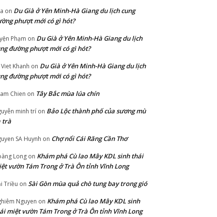
Du Già ở Yên Minh-Hà Giang du lịch cung
ia
on
ờng phượt mới có gì hót?
Du Già ở Yên Minh-Hà Giang du lịch
yện Phạm
on
ng đường phượt mới có gì hót?
Du Già ở Yên Minh-Hà Giang du lịch
 Viet Khanh
on
ng đường phượt mới có gì hót?
Tây Bắc mùa lúa chín
ham Chien
on
Bảo Lộc thành phố của sương mù
uyễn minh trí
on
 trà
Chợ nổi Cái Răng Cần Thơ
uyen SA Huynh
on
Khám phá Cù lao Mây KDL sinh thái
àng Long
on
ệt vườn Tám Trong ở Trà Ôn tỉnh Vĩnh Long
Sài Gòn mùa quả chò tung bay trong gió
i Triều
on
Khám phá Cù lao Mây KDL sinh
hiêm Nguyen
on
ái miệt vườn Tám Trong ở Trà Ôn tỉnh Vĩnh Long