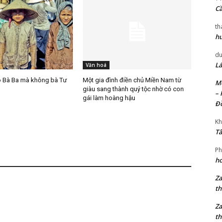
Cầ
th
hu
du
Lá
Văn hoá
áo Bà Ba mà không bà Tư
Một gia đình điền chủ Miền Nam từ
Mờ
giàu sang thành quý tộc nhờ có con
– 
gái làm hoàng hậu
Đ
Kh
Tâ
Ph
ho
Za
g
th
Za
th