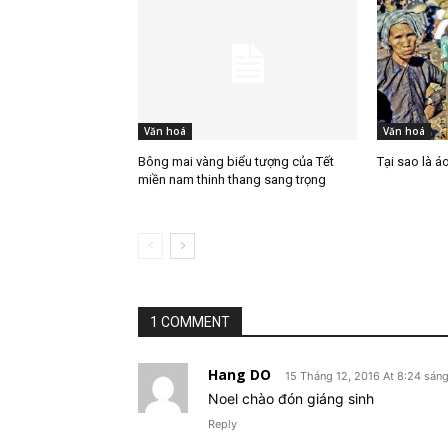
Văn hoá
Văn hoá
Bông mai vàng biểu tượng của Tết
Tại sao là 
miền nam thinh thang sang trọng
1 COMMENT
Hang DO
15 Tháng 12, 2016 At 8:24 sán
Noel chào đón giáng sinh
Reply