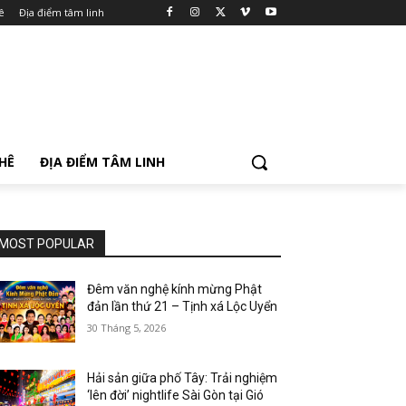
ê
Địa điểm tâm linh
PHÊ
ĐỊA ĐIỂM TÂM LINH
MOST POPULAR
Đêm văn nghệ kính mừng Phật
đản lần thứ 21 – Tịnh xá Lộc Uyển
30 Tháng 5, 2026
Hải sản giữa phố Tây: Trải nghiệm
‘lên đời’ nightlife Sài Gòn tại Gió