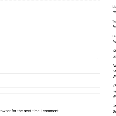
Li
đế
Tư
hu
Lê
hu
Gi
ch
Nh
Name:*
Sà
đi
Email:*
Ch
na
Website:
đi
Za
rowser for the next time I comment.
th