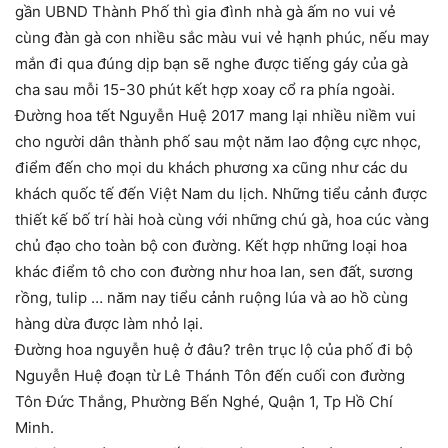
gần UBND Thành Phố thì gia đình nhà gà ấm no vui vẻ
cùng đàn gà con nhiều sắc màu vui vẻ hạnh phúc, nếu may
mắn đi qua đúng dịp bạn sẽ nghe được tiếng gáy của gà
cha sau mỗi 15-30 phút kết hợp xoay cổ ra phía ngoài.
Đường hoa tết Nguyễn Huệ 2017 mang lại nhiều niềm vui
cho người dân thành phố sau một năm lao động cực nhọc,
điểm đến cho mọi du khách phương xa cũng như các du
khách quốc tế đến Việt Nam du lịch. Những tiểu cảnh được
thiết kế bố trí hài hoà cùng với những chú gà, hoa cúc vàng
chủ đạo cho toàn bộ con đường. Kết hợp những loại hoa
khác điểm tô cho con đường như hoa lan, sen đất, sương
rồng, tulip … năm nay tiểu cảnh ruộng lúa và ao hồ cùng
hàng dừa được làm nhỏ lại.
Đường hoa nguyễn huệ ở đâu? trên trục lộ của phố đi bộ
Nguyễn Huệ đoạn từ Lê Thánh Tôn đến cuối con đường
Tôn Đức Thắng, Phường Bến Nghé, Quận 1, Tp Hồ Chí
Minh.