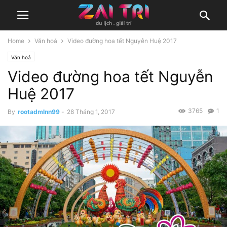
Home
Văn hoá
Video đường hoa tết Nguyễn Huệ 2017
Văn hoá
Video đường hoa tết Nguyễn
Huệ 2017
3765
1
By
rootadmlnn99
-
28 Tháng 1, 2017