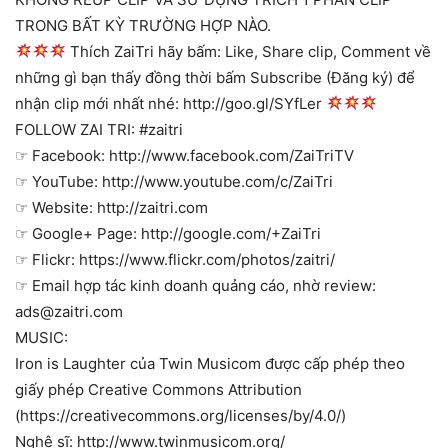
TRONG BẤT KỲ TRƯỜNG HỢP NÀO.
Thích ZaiTri hãy bấm: Like, Share clip, Comment về
những gì bạn thấy đồng thời bấm Subscribe (Đăng ký) để
nhận clip mới nhất nhé: http://goo.gl/SYfLer
FOLLOW ZAI TRI: #zaitri
☞ Facebook: http://www.facebook.com/ZaiTriTV
☞ YouTube: http://www.youtube.com/c/ZaiTri
☞ Website: http://zaitri.com
☞ Google+ Page: http://google.com/+ZaiTri
☞ Flickr: https://www.flickr.com/photos/zaitri/
☞ Email hợp tác kinh doanh quảng cáo, nhờ review:
ads@zaitri.com
MUSIC:
Iron is Laughter của Twin Musicom được cấp phép theo
giấy phép Creative Commons Attribution
(https://creativecommons.org/licenses/by/4.0/)
Nghệ sĩ: http://www.twinmusicom.org/