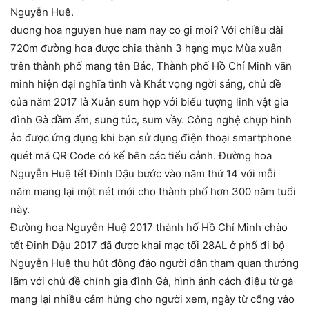
Nguyễn Huệ.
duong hoa nguyen hue nam nay co gi moi? Với chiều dài
720m đường hoa được chia thành 3 hạng mục Mùa xuân
trên thành phố mang tên Bác, Thành phố Hồ Chí Minh văn
minh hiện đại nghĩa tình và Khát vọng ngời sáng, chủ đề
của năm 2017 là Xuân sum họp với biểu tượng linh vật gia
đình Gà đầm ấm, sung túc, sum vầy. Công nghệ chụp hình
ảo được ứng dụng khi bạn sử dụng điện thoại smartphone
quét mã QR Code có kế bên các tiểu cảnh. Đường hoa
Nguyễn Huệ tết Đinh Dậu bước vào năm thứ 14 với mỗi
năm mang lại một nét mới cho thành phố hơn 300 năm tuổi
này.
Đường hoa Nguyễn Huệ 2017 thành hố Hồ Chí Minh chào
tết Đinh Dậu 2017 đã được khai mạc tối 28AL ở phố đi bộ
Nguyễn Huệ thu hút đông đảo người dân tham quan thưởng
lãm với chủ đề chính gia đình Gà, hình ảnh cách điệu từ gà
mang lại nhiều cảm hứng cho người xem, ngày từ cổng vào