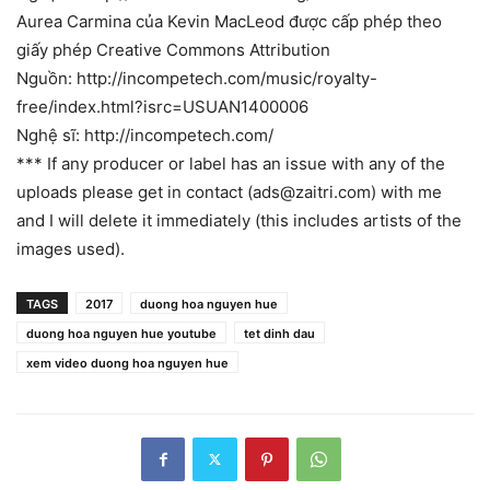
Aurea Carmina của Kevin MacLeod được cấp phép theo
giấy phép Creative Commons Attribution
Nguồn: http://incompetech.com/music/royalty-
free/index.html?isrc=USUAN1400006
Nghệ sĩ: http://incompetech.com/
*** If any producer or label has an issue with any of the
uploads please get in contact (
ads@zaitri.com
) with me
and I will delete it immediately (this includes artists of the
images used).
TAGS
2017
duong hoa nguyen hue
duong hoa nguyen hue youtube
tet dinh dau
xem video duong hoa nguyen hue