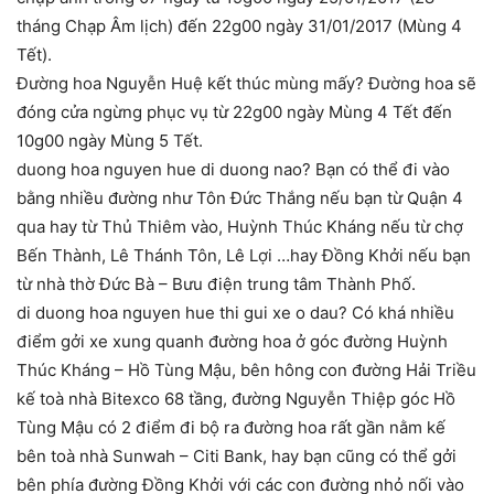
tháng Chạp Âm lịch) đến 22g00 ngày 31/01/2017 (Mùng 4
Tết).
Đường hoa Nguyễn Huệ kết thúc mùng mấy? Đường hoa sẽ
đóng cửa ngừng phục vụ từ 22g00 ngày Mùng 4 Tết đến
10g00 ngày Mùng 5 Tết.
duong hoa nguyen hue di duong nao? Bạn có thể đi vào
bằng nhiều đường như Tôn Đức Thắng nếu bạn từ Quận 4
qua hay từ Thủ Thiêm vào, Huỳnh Thúc Kháng nếu từ chợ
Bến Thành, Lê Thánh Tôn, Lê Lợi …hay Đồng Khởi nếu bạn
từ nhà thờ Đức Bà – Bưu điện trung tâm Thành Phố.
di duong hoa nguyen hue thi gui xe o dau? Có khá nhiều
điểm gởi xe xung quanh đường hoa ở góc đường Huỳnh
Thúc Kháng – Hồ Tùng Mậu, bên hông con đường Hải Triều
kế toà nhà Bitexco 68 tầng, đường Nguyễn Thiệp góc Hồ
Tùng Mậu có 2 điểm đi bộ ra đường hoa rất gần nằm kế
bên toà nhà Sunwah – Citi Bank, hay bạn cũng có thể gởi
bên phía đường Đồng Khởi với các con đường nhỏ nối vào