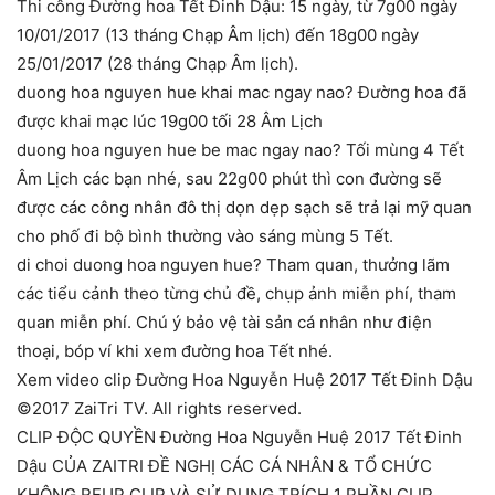
Thi công Đường hoa Tết Đinh Dậu: 15 ngày, từ 7g00 ngày
10/01/2017 (13 tháng Chạp Âm lịch) đến 18g00 ngày
25/01/2017 (28 tháng Chạp Âm lịch).
duong hoa nguyen hue khai mac ngay nao? Đường hoa đã
được khai mạc lúc 19g00 tối 28 Âm Lịch
duong hoa nguyen hue be mac ngay nao? Tối mùng 4 Tết
Âm Lịch các bạn nhé, sau 22g00 phút thì con đường sẽ
được các công nhân đô thị dọn dẹp sạch sẽ trả lại mỹ quan
cho phố đi bộ bình thường vào sáng mùng 5 Tết.
di choi duong hoa nguyen hue? Tham quan, thưởng lãm
các tiểu cảnh theo từng chủ đề, chụp ảnh miễn phí, tham
quan miễn phí. Chú ý bảo vệ tài sản cá nhân như điện
thoại, bóp ví khi xem đường hoa Tết nhé.
Xem video clip Đường Hoa Nguyễn Huệ 2017 Tết Đinh Dậu
©2017 ZaiTri TV. All rights reserved.
CLIP ĐỘC QUYỀN Đường Hoa Nguyễn Huệ 2017 Tết Đinh
Dậu CỦA ZAITRI ĐỀ NGHỊ CÁC CÁ NHÂN & TỔ CHỨC
KHÔNG REUP CLIP VÀ SỬ DỤNG TRÍCH 1 PHẦN CLIP