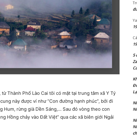
Tr
đư
Ya
19
Cá
19
5 
Za
Cá
Kh
Đ
Lạ
từ Thành Phố Lào Cai tôi có mặt tại trung tâm xã Y Tý
cung này được ví như “Con đường hạnh phúc”, bởi đi
Nh
ng Hum, rừng già Dền Sáng,… Sau đó vòng theo con
N
ông Hồng chảy vào Đất Việt” qua các xã biên giới Ngải
Nh
N
ch