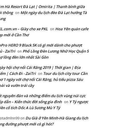
m Hà Resort Đà Lạt | Omirita | Thanh bình giữa
i thông
Một ngày du lịch đèo Đà Lạt hướng Tà
on
ung
L.com.vn – Giày cho xe PKL
Hoa Yên quán cafe
on
p mới ở Cần Thơ
Pro HERO 9 Black 5K có gì mới dành cho phượt
ủ - ZaiTri
Phố Lồng Đèn Lương Nhữ Học Quận 5
on
ợ lồng đèn lớn nhất Sài Gòn
ày hội chợ nổi Cái Răng 2019 | Thời gian | Địa
ểm | Cách Đi - ZaiTri
Tour du lịch city tour Cần
on
ơ 1 ngày với chợ nổi Cái Răng, hủ tiếu pizza Sáu
ài và vườn trái cây
t nguyên đán và những điểm du lịch vùng núi cực
p dẫn – Kiến thức đời sống gia đình
Y Tý ngược
on
ền cổ tích Dốc A Lù Sương Mù Y Tý
Du Già ở Yên Minh-Hà Giang du lịch
otadmlnn99
on
ng đường phượt mới có gì hót?