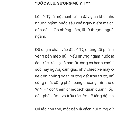
“ DỐC A LÙ, SƯƠNG MÙ Y TÝ”
Lên Y Tý là một hành trình đầy gian khổ, nh
những ngầm nước sâu khá nguy hiểm mà chỉ l
đến đâu… Có những năm, lũ từ thượng nguồn
ngầm.
Để chạm chân vào đất Y Tý, chúng tôi phải 
vênh bên mép núi. Nếu những ngầm nước là 
áo, trúc trắc lại là bản “trường ca hành xác”
sốc nảy người, cảm giác như chiếc xe máy có 
kể đến những đoạn đường đất trơn trượt, nhầ
cứng nhất cũng phải loạng choạng, nín thở c
WIN – “ độ” thêm chiếc xích quấn quanh lốp
dân phải dùng vỏ trấu rắc lên để tăng độ m
Cứ lắc như thế, một bên là vách núi dựng đứ