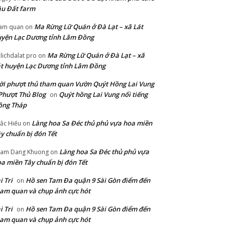
u Đất farm
Ma Rừng Lữ Quán ở Đà Lạt – xã Lát
am quan
on
yện Lạc Dương tỉnh Lâm Đồng
Ma Rừng Lữ Quán ở Đà Lạt – xã
lichdalat pro
on
t huyện Lạc Dương tỉnh Lâm Đồng
i phượt thủ tham quan Vườn Quýt Hồng Lai Vung
Phượt Thủ Blog
Quýt hồng Lai Vung nổi tiếng
on
ồng Tháp
Làng hoa Sa Đéc thủ phủ vựa hoa miền
ắc Hiếu
on
y chuẩn bị đón Tết
Làng hoa Sa Đéc thủ phủ vựa
am Dang Khuong
on
a miền Tây chuẩn bị đón Tết
i Tri
Hồ sen Tam Đa quận 9 Sài Gòn điểm đến
on
am quan và chụp ảnh cực hót
i Tri
Hồ sen Tam Đa quận 9 Sài Gòn điểm đến
on
am quan và chụp ảnh cực hót