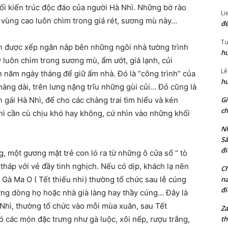
ối kiến trúc độc đáo của người Hà Nhì. Những bờ rào
Li
 vùng cao luôn chìm trong giá rét, sương mù này…
đế
Tư
un được xếp ngăn nắp bên những ngôi nhà tường trình
hu
ày luôn chìm trong sương mù, ẩm ướt, giá lạnh, củi
Lê
 năm ngày tháng để giữ ấm nhà. Đó là “công trình” của
hu
àng dài, trên lưng nặng trĩu những gùi củi… Đó cũng là
Gi
gái Hà Nhì, để cho các chàng trai tìm hiểu và kén
ch
hì cần cù chịu khó hay không, cứ nhìn vào những khối
Nh
Sà
đi
g, một gương mặt trẻ con ló ra từ những ô cửa sổ “ tò
 tháp với vẻ đầy tinh nghịch. Nếu có dịp, khách lạ nên
Ch
na
Gà Ma O ( Tết thiếu nhi) thường tổ chức sau lễ cúng
đi
ởng dòng họ hoặc nhà già làng hay thầy cúng… Đây là
 Nhì, thường tổ chức vào mỗi mùa xuân, sau Tết
Za
th
các món đặc trưng như gà luộc, xôi nếp, rượu trắng,