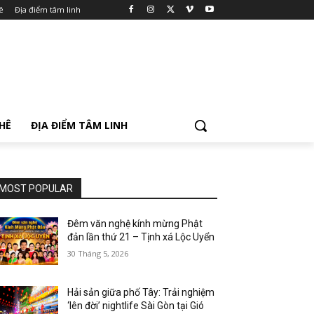
ê
Địa điểm tâm linh
PHÊ
ĐỊA ĐIỂM TÂM LINH
MOST POPULAR
Đêm văn nghệ kính mừng Phật
đản lần thứ 21 – Tịnh xá Lộc Uyển
30 Tháng 5, 2026
Hải sản giữa phố Tây: Trải nghiệm
‘lên đời’ nightlife Sài Gòn tại Gió