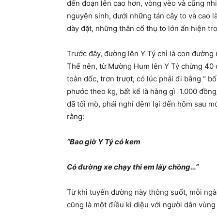
đến đoạn lên cao hơn, vòng vèo và cũng nh
nguyên sinh, dưới những tán cây to và cao 
dày đặt, những thân cổ thụ to lớn ẩn hiện t
Trước đây, đường lên Y Tý chỉ là con đường 
Thế nên, từ Mường Hum lên Y Tý chừng 40 câ
toàn dốc, trơn trượt, có lúc phải đi bằng “ 
phước theo kg, bất kể là hàng gì
1.000 đồng
đã tối mò, phải nghỉ đêm lại đến hôm sau mớ
rằng:
“Bao giờ Y Tý có kem
Có đường xe chạy thì em lấy chồng…”
Từ khi tuyến đường này thông suốt, mỗi ngày
cũng là một điều kì diệu với người dân vùng