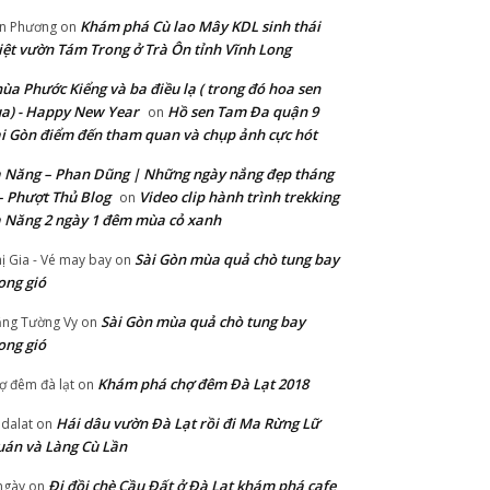
Khám phá Cù lao Mây KDL sinh thái
n Phương
on
ệt vườn Tám Trong ở Trà Ôn tỉnh Vĩnh Long
ùa Phước Kiểng và ba điều lạ ( trong đó hoa sen
a) - Happy New Year
Hồ sen Tam Đa quận 9
on
i Gòn điểm đến tham quan và chụp ảnh cực hót
 Năng – Phan Dũng | Những ngày nắng đẹp tháng
– Phượt Thủ Blog
Video clip hành trình trekking
on
 Năng 2 ngày 1 đêm mùa cỏ xanh
Sài Gòn mùa quả chò tung bay
ị Gia - Vé may bay
on
ong gió
Sài Gòn mùa quả chò tung bay
ng Tường Vy
on
ong gió
Khám phá chợ đêm Đà Lạt 2018
ợ đêm đà lạt
on
Hái dâu vườn Đà Lạt rồi đi Ma Rừng Lữ
 dalat
on
án và Làng Cù Lần
Đi đồi chè Cầu Đất ở Đà Lạt khám phá cafe
ngày
on