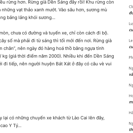
iều rừng hơn. Rừng già Dền Sáng đây rồi! Khu rừng còn
Cl
là những vạt thảo xanh mướt. Vào sâu hơn, sương mù
đư
rong bảng lảng khói sương…
Lu
cu
mòn, chưa có đường và tuyến xe, chỉ còn cách đi bộ.
y số mà phải đi từ sáng thì tối mới đến nơi. Rừng già
Le
cu
bốn chân”, nên ngày đó hàng hoá thồ bằng ngựa tính
/ kg (giá thời điểm năm 2000). Nhiều khi đến Dền Sáng
‎P
i đi tiếp, nên người huyện Bát Xát ở đây có câu vè vui
Ng
và
Ng
Ho
mi
Hả
 lại có những chuyến xe khách từ Lào Cai lên đây,
Ng
 cao Y Tý…
th