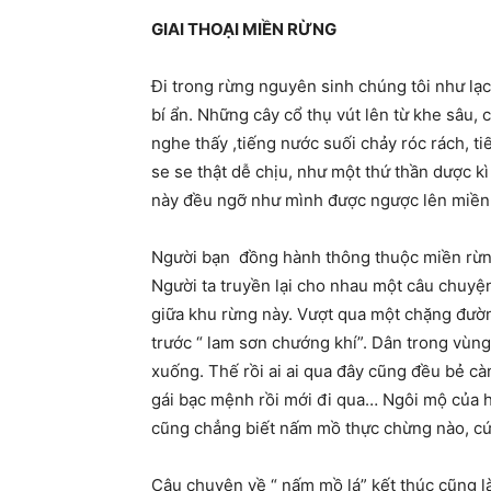
GIAI THOẠI MIỀN RỪNG
Đi trong rừng nguyên sinh chúng tôi như lạc
bí ẩn. Những cây cổ thụ vút lên từ khe sâu,
nghe thấy ,tiếng nước suối chảy róc rách, ti
se se thật dễ chịu, như một thứ thần dược k
này đều ngỡ như mình được ngược lên miền 
Người bạn
đồng hành thông thuộc miền rừng
Người ta truyền lại cho nhau một câu chuyện
giữa khu rừng này. Vượt qua một chặng đườ
trước “ lam sơn chướng khí”. Dân trong vùn
xuống. Thế rồi ai ai qua đây cũng đều bẻ cà
gái bạc mệnh rồi mới đi qua… Ngôi mộ của ha
cũng chẳng biết nấm mồ thực chừng nào, cứ 
Câu chuyện về “ nấm mồ lá” kết thúc cũng là