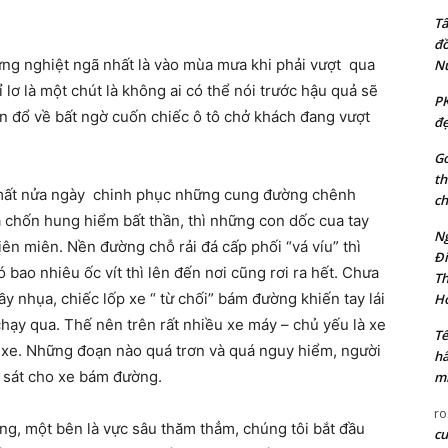
Tâ
đồ
ưng nghiệt ngã nhất là vào mùa mưa khi phải vượt
qua
N
ơ là một chút là không ai có thể nói trước hậu quả sẽ
PK
 đổ về bất ngờ cuốn chiếc ô tô chở khách đang vượt
đẹ
Go
th
mất nửa ngày
chinh phục những cung đường chênh
ch
chốn hung hiểm bất thần, thì những con dốc cua tay
Ng
 liên miên. Nền đường chỗ rải đá cấp phối “vá víu” thì
Đi
bao nhiêu ốc vít thì lên đến nơi cũng rơi ra hết. Chưa
Th
y nhụa, chiếc lốp xe “ từ chối” bám đường khiến tay lái
Ho
hạy qua. Thế nên trên rất nhiều xe máy – chủ yếu là xe
Tế
 xe. Những đoạn nào quá trơn và quá nguy hiểm, người
hấ
a sát cho xe bám đường.
mi
ro
ng, một bên là vực sâu thăm thẳm, chúng tôi bắt đầu
cu