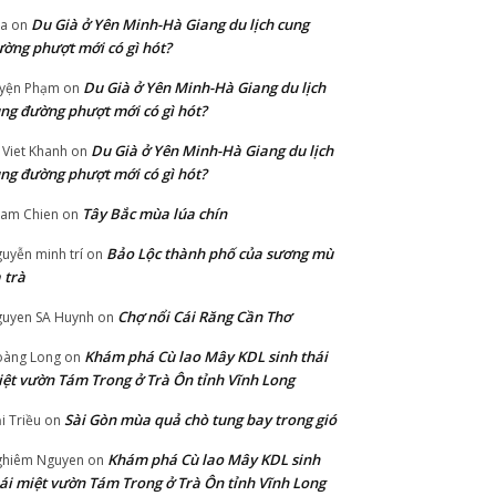
Du Già ở Yên Minh-Hà Giang du lịch cung
ia
on
ờng phượt mới có gì hót?
Du Già ở Yên Minh-Hà Giang du lịch
yện Phạm
on
ng đường phượt mới có gì hót?
Du Già ở Yên Minh-Hà Giang du lịch
 Viet Khanh
on
ng đường phượt mới có gì hót?
Tây Bắc mùa lúa chín
ham Chien
on
Bảo Lộc thành phố của sương mù
uyễn minh trí
on
 trà
Chợ nổi Cái Răng Cần Thơ
uyen SA Huynh
on
Khám phá Cù lao Mây KDL sinh thái
àng Long
on
ệt vườn Tám Trong ở Trà Ôn tỉnh Vĩnh Long
Sài Gòn mùa quả chò tung bay trong gió
i Triều
on
Khám phá Cù lao Mây KDL sinh
hiêm Nguyen
on
ái miệt vườn Tám Trong ở Trà Ôn tỉnh Vĩnh Long