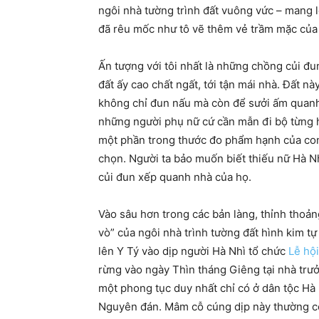
ngôi nhà tường trình đất vuông vức – mang l
đã rêu mốc như tô vẽ thêm vẻ trầm mặc của
Ấn tượng với tôi nhất là những chồng củi đ
đất ấy cao chất ngất, tới tận mái nhà. Đất n
không chỉ đun nấu mà còn để sưởi ấm quanh
những người phụ nữ cứ cần mẫn đi bộ từng h
một phần trong thước đo phẩm hạnh của con 
chọn. Người ta bảo muốn biết thiếu nữ Hà N
củi đun xếp quanh nhà của họ.
Vào sâu hơn trong các bản làng, thỉnh thoản
vò” của ngôi nhà trình tường đất hình kim tự
lên Y Tý vào dịp người Hà Nhì tổ chức
Lễ hội
rừng vào ngày Thìn tháng Giêng tại nhà trư
một phong tục duy nhất chỉ có ở dân tộc Hà
Nguyên đán. Mâm cỗ cúng dịp này thường có 