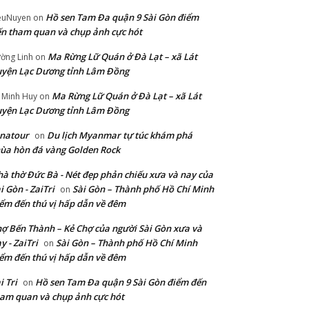
Hồ sen Tam Đa quận 9 Sài Gòn điểm
euNuyen
on
n tham quan và chụp ảnh cực hót
Ma Rừng Lữ Quán ở Đà Lạt – xã Lát
ờng Linh
on
yện Lạc Dương tỉnh Lâm Đồng
Ma Rừng Lữ Quán ở Đà Lạt – xã Lát
 Minh Huy
on
yện Lạc Dương tỉnh Lâm Đồng
natour
Du lịch Myanmar tự túc khám phá
on
ùa hòn đá vàng Golden Rock
à thờ Đức Bà - Nét đẹp phản chiếu xưa và nay của
i Gòn - ZaiTri
Sài Gòn – Thành phố Hồ Chí Minh
on
ểm đến thú vị hấp dẫn về đêm
ợ Bến Thành – Kẻ Chợ của người Sài Gòn xưa và
y - ZaiTri
Sài Gòn – Thành phố Hồ Chí Minh
on
ểm đến thú vị hấp dẫn về đêm
i Tri
Hồ sen Tam Đa quận 9 Sài Gòn điểm đến
on
am quan và chụp ảnh cực hót