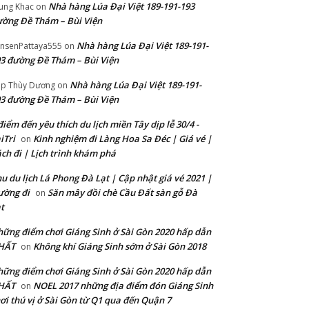
Nhà hàng Lúa Đại Việt 189-191-193
ung Khac
on
ờng Đề Thám – Bùi Viện
Nhà hàng Lúa Đại Việt 189-191-
nsenPattaya555
on
3 đường Đề Thám – Bùi Viện
Nhà hàng Lúa Đại Việt 189-191-
p Thùy Dương
on
3 đường Đề Thám – Bùi Viện
điểm đến yêu thích du lịch miền Tây dịp lễ 30/4 -
iTri
Kinh nghiệm đi Làng Hoa Sa Đéc | Giá vé |
on
ch đi | Lịch trình khám phá
u du lịch Lá Phong Đà Lạt | Cập nhật giá vé 2021 |
ường đi
Săn mây đồi chè Cầu Đất sàn gỗ Đà
on
t
ững điểm chơi Giáng Sinh ở Sài Gòn 2020 hấp dẫn
HẤT
Không khí Giáng Sinh sớm ở Sài Gòn 2018
on
ững điểm chơi Giáng Sinh ở Sài Gòn 2020 hấp dẫn
HẤT
NOEL 2017 những địa điểm đón Giáng Sinh
on
ơi thú vị ở Sài Gòn từ Q1 qua đến Quận 7