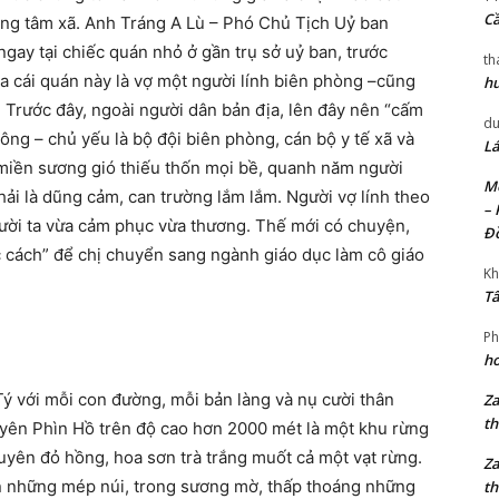
Cầ
ung tâm xã. Anh Tráng A Lù – Phó Chủ Tịch Uỷ ban
ngay tại chiếc quán nhỏ ở gần trụ sở uỷ ban, trước
th
 cái quán này là vợ một người lính biên phòng –cũng
hu
. Trước đây, ngoài người dân bản địa, lên đây nên “cấm
du
ông – chủ yếu là bộ đội biên phòng, cán bộ y tế xã và
Lá
miền sương gió thiếu thốn mọi bề, quanh năm người
Mờ
hải là dũng cảm, can trường lắm lắm. Người vợ lính theo
– 
ười ta vừa cảm phục vừa thương. Thế mới có chuyện,
Đ
c cách” để chị chuyển sang ngành giáo dục làm cô giáo
Kh
Tâ
Ph
ho
Tý với mỗi con đường, mỗi bản làng và nụ cười thân
Za
th
uyên Phìn Hồ trên độ cao hơn 2000 mét là một khu rừng
yên đỏ hồng, hoa sơn trà trắng muốt cả một vạt rừng.
Za
ên những mép núi, trong sương mờ, thấp thoáng những
th