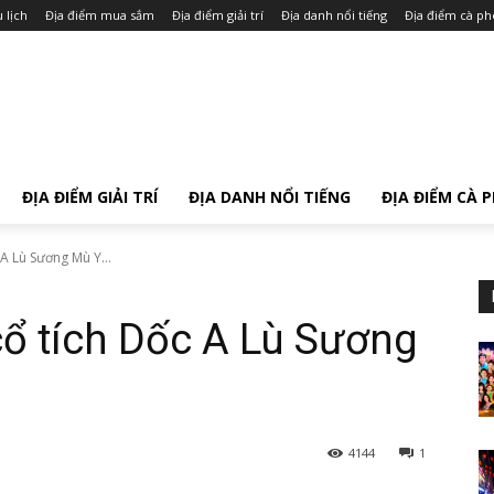
 lịch
Địa điểm mua sắm
Địa điểm giải trí
Địa danh nổi tiếng
Địa điểm cà ph
ĐỊA ĐIỂM GIẢI TRÍ
ĐỊA DANH NỔI TIẾNG
ĐỊA ĐIỂM CÀ 
A Lù Sương Mù Y...
ổ tích Dốc A Lù Sương
4144
1