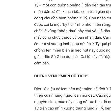
Tý – một con đường phẳng lì dẫn đến tận tr
nhân dân xã đãi khách bữa cơm trưa giản dị 
cổng vào đồn biên phòng Y Tý. Chủ nhân của
được coi là một “kỳ tích” nho nhỏ miền rừng
chốt” ở vùng “phên dậu” này chủ yếu là đàn 
mấy công chức thuộc uỷ ban nhân dân. Cái 
ẩm ướt vì sương lạnh, phụ nữ lên Y Tý quả p
chồng lên miền biên ải heo hút này được ng
giám đốc Sở Giáo dục Lào Cai lúc ấy đã “đặ
cắm bản.
CHÊNH VÊNH “MIỀN CỔ TÍCH”
Điều kì diệu đã làm nên một miền cổ tích Y 
thiện của những người dân nơi đây. Cao ng
nguyên sinh, mùa này đang nở rực hoa đỗ qu
Từ trên cao nhìn xuống thung lũng Y Tý, b