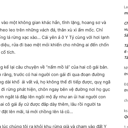
La
mi
 vào một không gian khác hẳn, tĩnh lặng, hoang sơ và
Ch
vu
 cheo leo trên những vách đá, thân xù xì ẩm mốc. Chỉ
Sà
ếng lá rừng xạc xào… Cái yên ả ở Y Tý cùng với hơi lạnh
ì diệu, rửa đi bao mệt mỏi khiến cho những ai đến chốn
Tà
6 
cổ tích.
Tà
 kể lại câu chuyện về “nấm mồ lá” của hai cô gái bản.
Nh
tr
 rằng, trước có hai người con gái đi qua đoạn đường
ng dài khổ
ải vất vả, họ không thể đi tiếp được, quỵ ngã
Đặ
g đi rừng phát hiện, chôn ngay bên vệ đường nơi họ gục
tr
nh ngắt lá đắp lên ngôi mộ ấy như an ủi hai người con
ch
i cô gái ấy cứ được đắp dày thêm, lâu rồi người ta
ks
đặt lên mãi, lá mới chồng lên lá cũ…
Qu
 lúc chúng tôi ra khỏi khu rừng già và chạm vào đất Y
1 