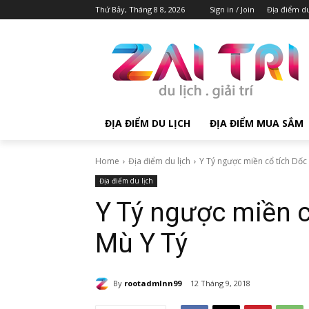
Thứ Bảy, Tháng 8 8, 2026
Sign in / Join
Địa điểm du
ĐỊA ĐIỂM DU LỊCH
ĐỊA ĐIỂM MUA SẮM
Home
Địa điểm du lịch
Y Tý ngược miền cổ tích Dốc 
Địa điểm du lịch
Y Tý ngược miền c
Mù Y Tý
By
rootadmlnn99
12 Tháng 9, 2018