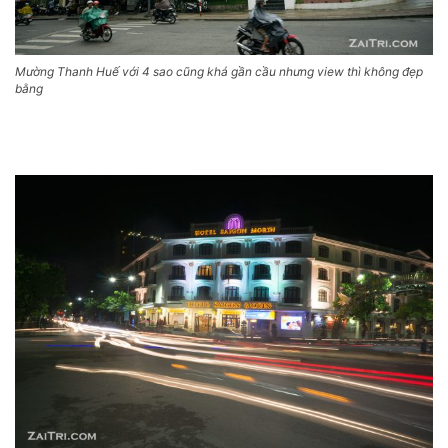
Mường Thanh Huế với 4 sao cũng khá gần cầu nhưng view thì không đẹp
bằng