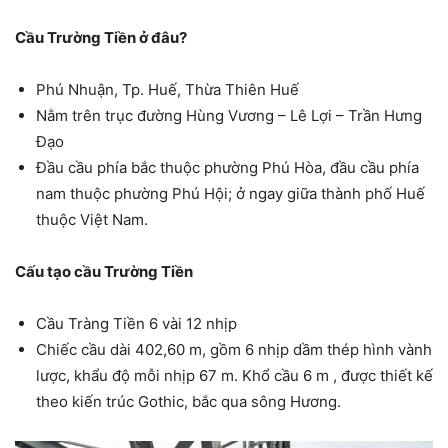
Cầu Trường Tiền ở đâu?
Phú Nhuận, Tp. Huế, Thừa Thiên Huế
Nằm trên trục đường Hùng Vương – Lê Lợi – Trần Hưng
Đạo
Đầu cầu phía bắc thuộc phường Phú Hòa, đầu cầu phía
nam thuộc phường Phú Hội; ở ngay giữa thành phố Huế
thuộc Việt Nam.
Cấu tạo cầu Trường Tiền
Cầu Tràng Tiền 6 vài 12 nhịp
Chiếc cầu dài 402,60 m, gồm 6 nhịp dầm thép hình vành
lược, khẩu độ mỗi nhịp 67 m. Khổ cầu 6 m , được thiết kế
theo kiến trúc Gothic, bắc qua sông Hương.