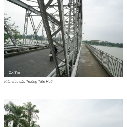
Kiến trúc cầu Trường Tiền Huế