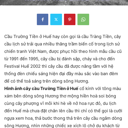
Cầu Trường Tiền ở Huế hay còn gọi là cầu Tràng Tiền, cây
cầu lịch sử trải qua nhiều thăng trầm biến cố trong lịch sử
chiến tranh Việt Nam, được phục hồi theo hình mẫu cầu cũ
từ 1991 đến 1995, cây cầu bị đánh sập, cháy và cho đến
Festival Huế 2002 thì cây cầu đã được nâng tầm với hệ
thống đèn chiếu sáng hiện đại đầy màu sắc vào ban đêm
để có thể toả sáng trên dòng sông Hương.
Hình ảnh cây cầu Trường Tiền ở Huế
cổ kính với tông màu
xám bên dòng sông Hương thơ mộng hiền hoà soi bóng
cùng cây phượng vĩ mỗi khi hè về nở hoa rực đỏ, du lịch
đến Huế mà chưa đặt chân lên cầu thì chỉ có thể gọi là cưỡi
ngựa xem hoa, thả bước thong thả trên cây cầu ngắm dòng
sông Hương, nhìn những chiếc xe xích lô chở du khách từ