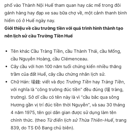
phố vào Thành Nội Huế tham quan hay các mế trong đôi
gánh hàng hay đạp xe sau bữa chợ về, một cảnh thanh bình
hiếm có ở Huế ngày nay.
Giới thiệu về cầu trường tiền với quá trình hình thành tạo
nên lịch sử cầu Trường Tiền Huế
Tên khác Cầu Tràng Tiền, cầu Thành Thái, cầu Mống,
cầu Nguyễn Hoàng, cầu Clémenceau.
Cây cầu với hơn 100 năm tuổi chứng kiến nhiều thăng
trầm của đất Huế, cây cầu chứng nhân lịch sử.
Chữ Hán: 場錢: viết và đọc
Trường Tiền
hay
Tràng Tiền
,
với nghĩa là “công trường đúc tiền” đều đúng (場 tràng,
trường). Sở dĩ cầu có tên này là vì “cầu bắc qua sông
Hương gần vị trí đúc tiền thời Nguyễn”, và sau 30 tháng
4 năm 1975, tên gọi dân gian được sử dụng làm tên
chính thức. (theo
Từ điển lịch sử Thừa Thiên-Huế
, trang
839, do TS Đỗ Bang chủ biên).