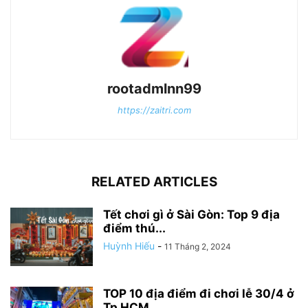
rootadmlnn99
https://zaitri.com
RELATED ARTICLES
Tết chơi gì ở Sài Gòn: Top 9 địa
điểm thú...
Huỳnh Hiếu
-
11 Tháng 2, 2024
TOP 10 địa điểm đi chơi lễ 30/4 ở
Tp HCM...