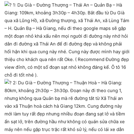
1: Du Già – Đường Thượng – Thái An – Quản Bạ – Hà
Giang: 109km, khoảng 3h30p – 4h30p. Bắt đầu từ Du Già
qua xã Lũng Hồ, xã Đường thượng, xã Thái An, xã Lùng Tám
– H. Quản Bạ – Hà Giang, nếu đi theo google maps sẽ gặp
một đoạn nhỏ khá xấu nên mọi người đi đường này nhớ hỏi
dân đi đường xã Thái An để đi đường đẹp và không phải
hối hận khi qua cung này nhé. Cung này được mình hay giới
thiệu cho khách qua nên rất Oke. ( Recommend Đường đẹp
view đỉnh, có một số đoạn sạt nhỏ không đáng kể. Ô tô 16
chỗ đi tốt nhé ).
2: Du Già – Đường Thượng – Thuận Hoà – Hà Giang:
80km, khoảng 2h30p – 3h30p. Đoạn này đi theo cung 1,
nhưng không qua Quản bạ mà rẽ đường tắt từ Xã Thái an
vào xã Thuận hoà cách hà Giang 12km. Cung đường này
mới làm tuy rất đẹp nhưng nhiều đoạn đang sạt lở và tiềm
ẩn sạt lở, trên đường hầu như không có quán sửa chữa xe
máy nên nếu gặp trục trặc rất khó sử lý, nếu có lái xe dẫn