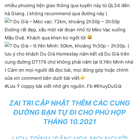
nhiều phương tiện giao thông qua tuyến này từ QL34 đến
hà Giang. ( không recommend qua đường này )
Du Già – Mèo vạc: 72km, khoảng 2h30p – 3h30p
Đường rất đẹp, xấu một vài đoạn nhỏ từ Mèo Vạc xuống
Mậu Duệ. Khách qua khen ko ngớt lời
Du Già – tt.Yên Minh: 50km, khoảng 1h30p – 2h30p. (
lưu ý cho khách Du Già Homestay nằm kết xã Du Già trên
cung đường DT176 chứ không phải nằm tại tt.Yên Minh nhé
) Cảm ơn mọi người đã đọc bài, mọi đóng góp hoặc chỉnh
sửa xin comment bên dưới bài viết.
#Lưu Ý coppy bài viết nhớ ghi nguồn. Fb #KhuyDuGià
ZAI TRI CẬP NHẬT THÊM CÁC CUNG
ĐƯỜNG BẠN TỰ ĐI CHO PHÙ HỢP
THÁNG 10.2021
LỊCH TRÌNH “SĂN” HOA MỌI NGƯỜI