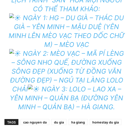
CÓ THỂ THAM KHẢO:
NGÀY 1: HG – DU GIÀ – THÁC DU
GIÀ – YÊN MINH – MẬU DUỆ (YÊN
MINH LÊN MÈO VẠC THEO DỐC CHỮ
M) – MÈO VẠC
NGÀY 2: MÈO VẠC – MÃ PÍ LÈNG
– SÔNG NHO QUẾ, ĐƯỜNG XUỐNG
SÔNG ĐẸP (XUỐNG TỪ ĐỒNG VĂN
ĐƯỜNG ĐẸP) – NGỦ TẠI LÀNG LOLO
CHẢI
NGÀY 3: LOLO – LAO XA –
YÊN MINH – QUẢN BẠ (ĐƯỜNG YÊN
MINH – QUẢN BẠ) – HÀ GIANG.
TAGS
cao nguyen da
du gia
ha giang
homestay du gia