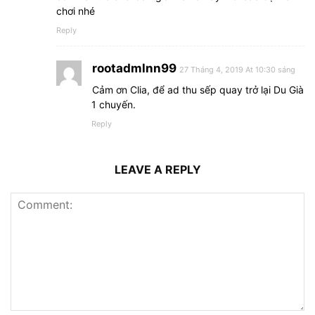
chơi nhé
Reply
rootadmlnn99
27 Tháng 4, 2019 At 10:30 sáng
Cảm ơn Clia, để ad thu sếp quay trở lại Du Già
1 chuyến.
Reply
LEAVE A REPLY