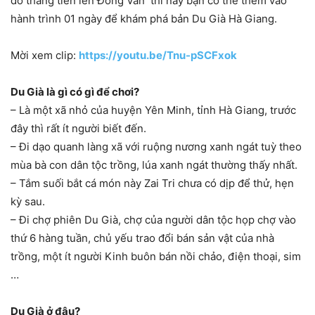
đó thẳng tiến lên Đồng Văn thì nay bạn có thể thêm vào
hành trình 01 ngày để khám phá bản Du Già Hà Giang.
Mời xem clip:
https://youtu.be/Tnu-pSCFxok
Du Già là gì có gì để chơi?
– Là một xã nhỏ của huyện Yên Minh, tỉnh Hà Giang, trước
đây thì rất ít người biết đến.
– Đi dạo quanh làng xã với ruộng nương xanh ngát tuỳ theo
mùa bà con dân tộc trồng, lúa xanh ngát thường thấy nhất.
– Tắm suối bắt cá món này Zai Tri chưa có dịp để thử, hẹn
kỳ sau.
– Đi chợ phiên Du Già, chợ của người dân tộc họp chợ vào
thứ 6 hàng tuần, chủ yếu trao đổi bán sản vật của nhà
trồng, một ít người Kinh buôn bán nồi chảo, điện thoại, sim
…
Du Già ở đâu?