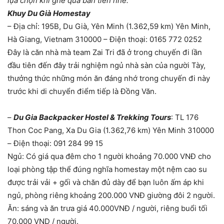
lựa chọn khi ghé qua bản tiên nhé:
Khuy Du Già Homestay
– Địa chỉ: 195B, Du Già, Yên Minh (1.362,59 km) Yên Minh,
Hà Giang, Vietnam 310000 – Điện thoại: 0165 772 0252
Đây là căn nhà mà team Zai Tri đã ở trong chuyến đi lần
đầu tiên đến đây trải nghiệm ngủ nhà sàn của người Tày,
thưởng thức những món ăn đáng nhớ trong chuyến đi này
trước khi di chuyển điểm tiếp là Đồng Văn.
–
Du Gia Backpacker Hostel & Trekking Tours
: TL 176
Thon Coc Pang, Xa Du Gia (1.362,76 km) Yên Minh 310000
– Điện thoại: 091 284 99 15
Ngủ: Có giá qua đêm cho 1 người khoảng 70.000 VNĐ cho
loại phòng tập thể đúng nghĩa homestay một nệm cao su
được trải vải + gối và chăn đủ dày để bạn luôn ấm áp khi
ngủ, phòng riêng khoảng 200.000 VNĐ giường đôi 2 người.
Ăn: sáng và ăn trưa giá 40.000VNĐ / người, riêng buổi tối
70.000 VND / người.