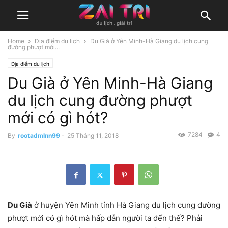
Home
Địa điểm du lịch
Du Già ở Yên Minh-Hà Giang du lịch cung
đường phượt mới...
Địa điểm du lịch
Du Già ở Yên Minh-Hà Giang
du lịch cung đường phượt
mới có gì hót?
7284
4
By
rootadmlnn99
-
25 Tháng 11, 2018
Du Già
ở huyện Yên Minh tỉnh Hà Giang du lịch cung đường
phượt mới có gì hót mà hấp dẫn người ta đến thế? Phải