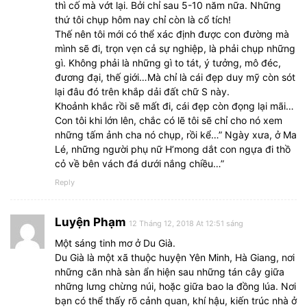
thì cố mà vớt lại. Bởi chỉ sau 5-10 năm nữa. Những
thứ tôi chụp hôm nay chỉ còn là cổ tích!
Thế nên tôi mới có thể xác định được con đường mà
mình sẽ đi, trọn vẹn cả sự nghiệp, là phải chụp những
gì. Không phải là những gì to tát, ý tưởng, mô đéc,
đương đại, thế giới…Mà chỉ là cái đẹp duy mỹ còn sót
lại đâu đó trên khắp dải đất chữ S này.
Khoảnh khắc rồi sẽ mất đi, cái đẹp còn đọng lại mãi…
Con tôi khi lớn lên, chắc có lẽ tôi sẽ chỉ cho nó xem
những tấm ảnh cha nó chụp, rồi kể…” Ngày xưa, ở Ma
Lé, những người phụ nữ H’mong dắt con ngựa đi thồ
cỏ về bên vách đá dưới nắng chiều…”
Reply
Luyện Phạm
12 Tháng 12, 2018 At 12:51 sáng
Một sáng tinh mơ ở Du Già.
Du Già là một xã thuộc huyện Yên Minh, Hà Giang, nơi
những căn nhà sàn ẩn hiện sau những tán cây giữa
những lưng chừng núi, hoặc giữa bao la đồng lúa. Nơi
bạn có thể thấy rõ cảnh quan, khí hậu, kiến trúc nhà ở