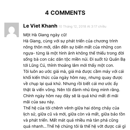
4 COMMENTS
Le Viet Khanh
10 Tháng 12, 2018 At 3:17 chiều
Một Hà Giang ngày cũ!
Hà Giang, cùng với sự phát triển của chương trình
nông thôn mới, dẫn đến sự biến mất của những con
ngựa- từng là một hình ảnh không thể thiếu trong đời
sống bà con các dân tộc miền núi. Đi suốt từ Quản Bạ
tới Lũng Cú, thỉnh thoảng lắm mới thấy một con.
Tôi luôn ao ước giá mà, giá mà được cầm máy với cái
khối kiến thức của ngày hôm nay, nhưng quay được
về chụp lại quá khứ. Nhưng rồi biết cái mơ ước ấy
thật là viển vông. Nên tôi đành nhủ lòng mình rằng.
Chính ngày hôm nay đây sẽ là quá khứ mất đi mãi
mãi của sau này.
Thế hệ của tôi chênh vênh giữa hai dòng chảy của
lịch sử, giữa cũ và mới, giữa còn và mất, giữa bảo tồn
và phát triển. Mất mát quá nhiều mà tàn phá cũng
quá nhanh…Thế hệ chúng tôi là thế hệ vớt được cái gì