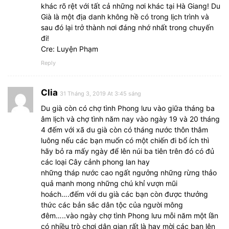
khác rõ rệt với tất cả những nơi khác tại Hà Giang! Du
Già là một địa danh không hề có trong lịch trình và
sau đó lại trở thành nơi đáng nhớ nhất trong chuyến
đi!
Cre: Luyện Phạm
Reply
Clia
31 Tháng 3, 2019 At 3:45 sáng
Du già còn có chợ tình Phong lưu vào giữa tháng ba
âm lịch và chợ tình năm nay vào ngày 19 và 20 tháng
4 đếm với xã du già còn có tháng nước thôn thâm
luông nếu các bạn muốn có một chiến đi bổ ích thì
hãy bỏ ra mấy ngày để lên núi ba tiên trên đó có đủ
các loại Cây cảnh phong lan hay
những tháp nước cao ngất ngưởng những rừng thảo
quả manh mong những chú khỉ vượn mũi
hoách….đếm với du già các bạn còn được thưởng
thức các bản sắc dân tộc của người mông
đêm…..vào ngày chợ tình Phong lưu mỗi năm một lần
có nhiều trò chơi dân gian rất là hay mời các bạn lên