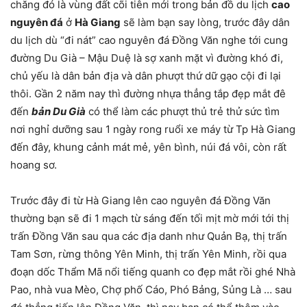
chăng đó là vùng đất cõi tiên mới trong bản đồ du lịch
cao
nguyên đá
ở
Hà Giang
sẽ làm bạn say lòng, trước đây dân
du lịch dù “đi nát” cao nguyên đá Đồng Văn nghe tới cung
đường Du Già – Mậu Duệ là sợ xanh mặt vì đường khó đi,
chủ yếu là dân bản địa và dân phượt thứ dữ gạo cội đi lại
thôi. Gần 2 năm nay thì đường nhựa thẳng tắp đẹp mắt đê
đến
bản Du Già
có thể làm các phượt thủ trẻ thử sức tìm
nơi nghỉ dưỡng sau 1 ngày rong ruổi xe máy từ Tp Hà Giang
đến đây, khung cảnh mát mẻ, yên bình, núi đá vôi, còn rất
hoang sơ.
Trước đây đi từ Hà Giang lên cao nguyên đá Đồng Văn
thường bạn sẽ đi 1 mạch từ sáng đến tối mịt mờ mới tới thị
trấn Đồng Văn sau qua các địa danh như Quản Bạ, thị trấn
Tam Sơn, rừng thông Yên Minh, thị trấn Yên Minh, rồi qua
đoạn dốc Thẩm Mã nổi tiếng quanh co đẹp mắt rồi ghé Nhà
Pao, nhà vua Mèo, Chợ phố Cáo, Phó Bảng, Sủng Là … sau