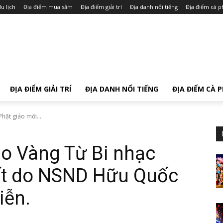
u lịch
Địa điểm mua sắm
Địa điểm giải trí
Địa danh nổi tiếng
Địa điểm cà p
ĐỊA ĐIỂM GIẢI TRÍ
ĐỊA DANH NỔI TIẾNG
ĐỊA ĐIỂM CÀ 
hật giáo mới...
ạo Vàng Từ Bi nhạc
ất do NSND Hữu Quốc
iễn.