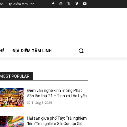
hê
Địa điểm tâm linh
PHÊ
ĐỊA ĐIỂM TÂM LINH
MOST POPULAR
Đêm văn nghệ kính mừng Phật
đản lần thứ 21 – Tịnh xá Lộc Uyển
30 Tháng 5, 2026
Hải sản giữa phố Tây: Trải nghiệm
‘lên đời’ nightlife Sài Gòn tại Gió