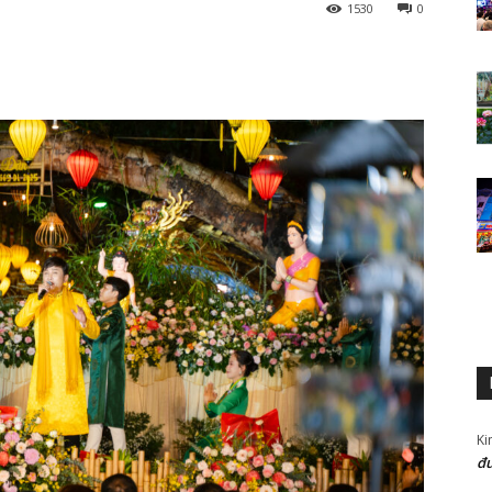
1530
0
Ki
đư