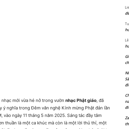
Li
đế
Tư
hu
Lê
hu
Gi
ch
Nh
Sà
đi
Ch
 nhạc mới vừa hé nở trong vườn
nhạc Phật giáo
, đã
na
đi
y ý nghĩa trong Đêm văn nghệ Kính mừng Phật đản lần
M, vào ngày 11 tháng 5 năm 2025. Sáng tác đầy tâm
Za
thuần là một ca khúc mà còn là một lời thủ thỉ, một
th