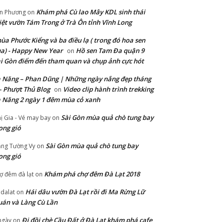
Khám phá Cù lao Mây KDL sinh thái
n Phương
on
ệt vườn Tám Trong ở Trà Ôn tỉnh Vĩnh Long
ùa Phước Kiểng và ba điều lạ ( trong đó hoa sen
a) - Happy New Year
Hồ sen Tam Đa quận 9
on
i Gòn điểm đến tham quan và chụp ảnh cực hót
 Năng – Phan Dũng | Những ngày nắng đẹp tháng
– Phượt Thủ Blog
Video clip hành trình trekking
on
 Năng 2 ngày 1 đêm mùa cỏ xanh
Sài Gòn mùa quả chò tung bay
ị Gia - Vé may bay
on
ong gió
Sài Gòn mùa quả chò tung bay
ng Tường Vy
on
ong gió
Khám phá chợ đêm Đà Lạt 2018
ợ đêm đà lạt
on
Hái dâu vườn Đà Lạt rồi đi Ma Rừng Lữ
 dalat
on
án và Làng Cù Lần
Đi đồi chè Cầu Đất ở Đà Lạt khám phá cafe
ngày
on