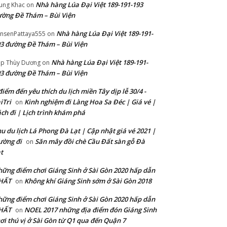
Nhà hàng Lúa Đại Việt 189-191-193
ung Khac
on
ờng Đề Thám – Bùi Viện
Nhà hàng Lúa Đại Việt 189-191-
nsenPattaya555
on
3 đường Đề Thám – Bùi Viện
Nhà hàng Lúa Đại Việt 189-191-
p Thùy Dương
on
3 đường Đề Thám – Bùi Viện
điểm đến yêu thích du lịch miền Tây dịp lễ 30/4 -
iTri
Kinh nghiệm đi Làng Hoa Sa Đéc | Giá vé |
on
ch đi | Lịch trình khám phá
u du lịch Lá Phong Đà Lạt | Cập nhật giá vé 2021 |
ường đi
Săn mây đồi chè Cầu Đất sàn gỗ Đà
on
t
ững điểm chơi Giáng Sinh ở Sài Gòn 2020 hấp dẫn
HẤT
Không khí Giáng Sinh sớm ở Sài Gòn 2018
on
ững điểm chơi Giáng Sinh ở Sài Gòn 2020 hấp dẫn
HẤT
NOEL 2017 những địa điểm đón Giáng Sinh
on
ơi thú vị ở Sài Gòn từ Q1 qua đến Quận 7