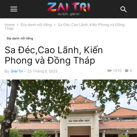
Home
Địa danh nổi tiếng
Sa Đéc,Cao Lãnh, Kiến Phong và Đồng
Tháp
Địa danh nổi tiếng
Sa Đéc,Cao Lãnh, Kiến
Phong và Đồng Tháp
1010
0
By
Giải Trí
-
23 Tháng 8, 2023