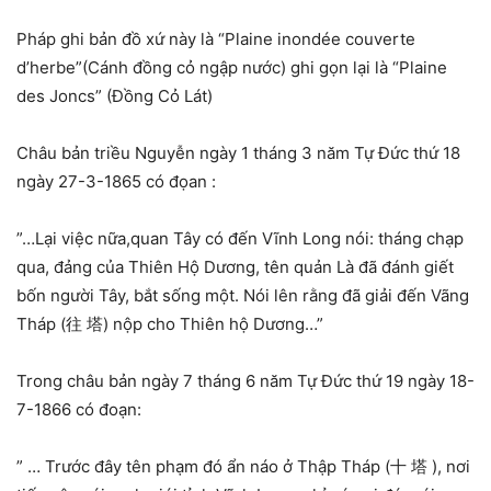
Pháp ghi bản đồ xứ này là “Plaine inondée couverte
d’herbe”(Cánh đồng cỏ ngập nước) ghi gọn lại là “Plaine
des Joncs” (Đồng Cỏ Lát)
Châu bản triều Nguyễn ngày 1 tháng 3 năm Tự Đức thứ 18
ngày 27-3-1865 có đọan :
”…Lại việc nữa,quan Tây có đến Vĩnh Long nói: tháng chạp
qua, đảng của Thiên Hộ Dương, tên quản Là đã đánh giết
bốn người Tây, bắt sống một. Nói lên rằng đã giải đến Vãng
Tháp (往 塔) nộp cho Thiên hộ Dương…”
Trong châu bản ngày 7 tháng 6 năm Tự Đức thứ 19 ngày 18-
7-1866 có đoạn:
” … Trước đây tên phạm đó ẩn náo ở Thập Tháp (十 塔 ), nơi