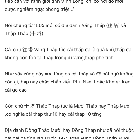
tiếp cận với ranh giới tỉnh Vĩnh Long, chỉ có nơi đó mới
được nghiêm ngặt phòng triệt…”
Nói chung từ 1865 mới có địa danh Vãng Tháp (往 塔) và
Thập Tháp (十 塔)
Cái chữ 往 塔 Vãng Tháp tức cái tháp đã là quá khứ,tháp đã
không còn tồn tại,tháp trong dĩ vãng,tháp phế tích
Như vậy vùng này xưa từng có cái tháp và đã nát ngừ không
còn gì,tháp này chắc chắn kiểu Phù Nam hoặc Khmer trên
cái gò cao
Còn chữ 十 塔 Thập Tháp tức là Mười Tháp hay Tháp Mười
,có nghĩa cái tháp thứ 10 hay cái tháp 10 tầng
Địa danh Đồng Tháp Mười hay Đồng Tháp như đã nói thuộc
đất đai ba tỉnh lận.Trước 1975 toàn vùng Đồng Tháp Mười