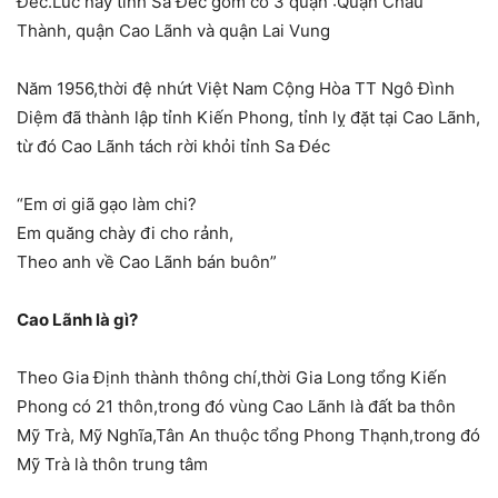
Đéc.Lúc này tỉnh Sa Đéc gồm có 3 quận :Quận Châu
Thành, quận Cao Lãnh và quận Lai Vung
Năm 1956,thời đệ nhứt Việt Nam Cộng Hòa TT Ngô Đình
Diệm đã thành lập tỉnh Kiến Phong, tỉnh lỵ đặt tại Cao Lãnh,
từ đó Cao Lãnh tách rời khỏi tỉnh Sa Đéc
“Em ơi giã gạo làm chi?
Em quăng chày đi cho rảnh,
Theo anh về Cao Lãnh bán buôn”
Cao Lãnh là gì?
Theo Gia Định thành thông chí,thời Gia Long tổng Kiến
Phong có 21 thôn,trong đó vùng Cao Lãnh là đất ba thôn
Mỹ Trà, Mỹ Nghĩa,Tân An thuộc tổng Phong Thạnh,trong đó
Mỹ Trà là thôn trung tâm