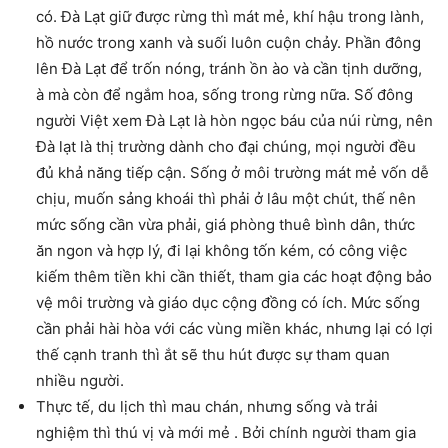
có. Đà Lạt giữ được rừng thì mát mẻ, khí hậu trong lành,
hồ nước trong xanh và suối luôn cuộn chảy. Phần đông
lên Đà Lạt để trốn nóng, tránh ồn ào và cần tịnh dưỡng,
à mà còn để ngắm hoa, sống trong rừng nữa. Số đông
người Việt xem Đà Lạt là hòn ngọc báu của núi rừng, nên
Đà lạt là thị trường dành cho đại chúng, mọi người đều
đủ khả năng tiếp cận. Sống ở môi trường mát mẻ vốn dễ
chịu, muốn sảng khoái thì phải ở lâu một chút, thế nên
mức sống cần vừa phải, giá phòng thuê bình dân, thức
ăn ngon và hợp lý, đi lại không tốn kém, có công việc
kiếm thêm tiền khi cần thiết, tham gia các hoạt động bảo
vệ môi trường và giáo dục cộng đồng có ích. Mức sống
cần phải hài hòa với các vùng miền khác, nhưng lại có lợi
thế cạnh tranh thì ắt sẽ thu hút được sự tham quan
nhiều người.
Thực tế, du lịch thì mau chán, nhưng sống và trải
nghiệm thì thú vị và mới mẻ . Bởi chính người tham gia