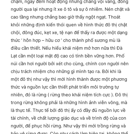
chậm, ngày đêm hoạt động nhưng chẳng vội vàng, đông
người qua lại nhưng ít xe ô tô và sự ô nhiễm. Nén chặt và
cao tầng nhưng chẳng bao giờ thấy ngột ngạt. Thoát
khỏi những định kiến thói quen về hình thức đô thị chật
chội, đông đúc, kẹt xe, tệ nạn để thấy ra được một dạng
thức ‘ hỗn hợp – hữu cơ ‘ cho thành phố sương mù là
điều cần thiết. Nếu hiểu khái niệm mở hơn nữa thì Đà
Lạt cần một loại mật độ cao có tính bền vững hơn. Phố
núi cần hơi người bởi xét cho cùng, chính con người nên
chịu trách nhiệm cho những gì mình tạo ra. Bởi khi là
một đô thị như vậy thì mới hình thành được một phương
thức và nguồn lực cần thiết phát triển môi trường tự
nhiên, đó là rừng ( rừng theo khái niệm tích cực ). Đô thị
trong rừng không phải là những hình ảnh viễn vông, mà
là thực tế. Thực tế bởi đô thị ấy có đầy đủ nguồn lực về
tài chính, về chất lượng giáo dục và về trình độ của con
người, để phục hồi rừng. Như vậy thì mới trồng rừng và
bảo vệ rừng được. Còn như cách làm hiện tại, không thể