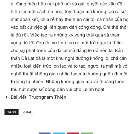
gì đang hiện hữu nơi phố núi và giải quyết các vấn đề
hiện tại một cách ôn hòa, tùy thuận mà không tạo ra sự
mất đoàn kết, chia rẻ hay thể hiện cái tôi cá nhân của họ
vào bất cứ việc gì liên quan đến cộng đồng. Chỉ thế thôi
là đủ rồi. Việc tạo ra những kỳ vọng thái quá và tham
vọng dù tốt đẹp thì vô tình tạo ra một trở ngại tự thân
cho sự phát triển của đà lạt mà đáng lẽ nó nên là. Bản
thân Đà Lạt đã là một khu nghĩ dưỡng khổng lồ, chả cần
nhiều loại kiến trúc lớn lao và to tác, người ta mải mê với
nghệ thuật không gian nhân tạo mà thường quên đi môi
trường tự nhiên. Những không gian mở và thoáng luôn
thu hút được số đông đến vui chơi, sinh hoạt.
Bài viết: Trươngnam Thiện
TAGS
dalat