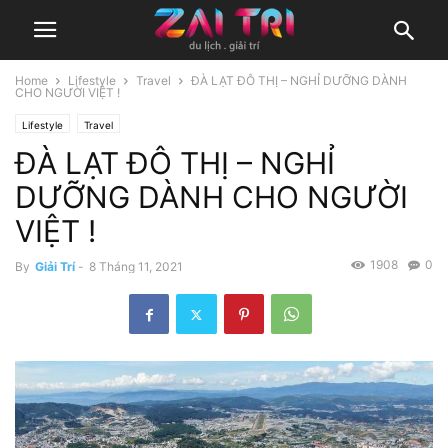
Home
Lifestyle
Travel
ĐÀ LẠT ĐÔ THỊ – NGHỈ DƯỠNG DÀNH
CHO NGƯỜI VIỆT !
Lifestyle
Travel
ĐÀ LẠT ĐÔ THỊ – NGHỈ
DƯỠNG DÀNH CHO NGƯỜI
VIỆT !
1908
0
By
Giải Trí
-
8 Tháng 11, 2021