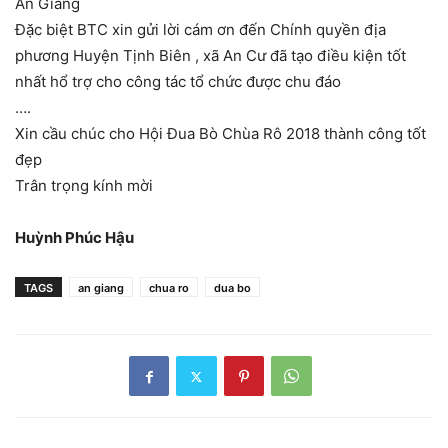
An Giang
Đặc biệt BTC xin gửi lời cám ơn đến Chính quyền địa
phương Huyện Tịnh Biên , xã An Cư đã tạo điều kiện tốt
nhất hổ trợ cho công tác tổ chức được chu đáo
….
Xin cầu chúc cho Hội Đua Bò Chùa Rô 2018 thành công tốt
đẹp
Trân trọng kính mời
Huỳnh Phúc Hậu
TAGS
an giang
chua ro
dua bo