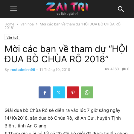
Home
Văn hoá
Mời các bạn về tham dự “HỘI ĐUA BÒ CHÙA RÔ
2018”
Văn hoá
Mời các bạn về tham dự “HỘI
ĐUA BÒ CHÙA RÔ 2018”
4160
0
By
rootadmlnn99
-
11 Tháng 10, 2018
Giải đua bò Chùa Rô sẽ diễn ra vào lúc 7 giờ sáng ngày
14/10/2018, sân đua bò Chùa Rô, xã An Cư , huyện Tịnh
Biên , tỉnh An Giang
* Tham gia giải có tất cả 20 đôi bò giỏi đã được tuyển chọn