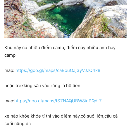
Khu này có nhiều điểm camp, điểm này nhiều anh hay
camp
map:
https://goo.gl/maps/caBouQJj3yVJZQ4k8
hoặc trekking sâu vào rừng là hồ tiên
map:
https://goo.gl/maps/tS7NAQUBW8iqPQdr7
xe nào khỏe khỏe tí thì vào điểm này,có suối lớn,câu cá
suối cũng dc