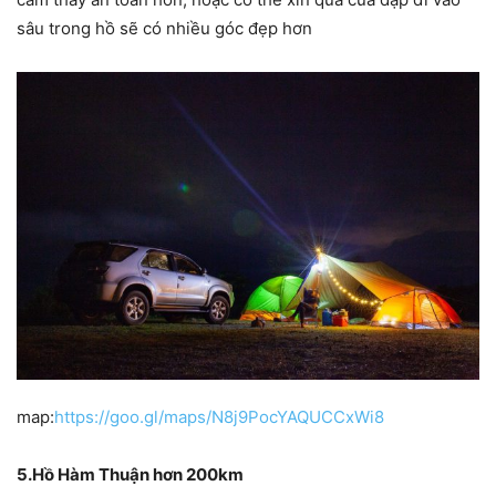
sâu trong hồ sẽ có nhiều góc đẹp hơn
map:
https://goo.gl/maps/N8j9PocYAQUCCxWi8
5.Hồ Hàm Thuận hơn 200km