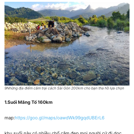
9Những địa điểm cắm trại cách Sài Gòn 200km cho bạn tha hồ lựa chọn
1.Suối Măng Tố 160km
map:
https://goo.gl/maps/oawdWk99gqdUBErL6
khu suối này có nhiều chổ cắm đẹp,mọi người cứ đi dọc