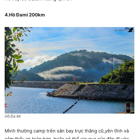
4.Hồ Đami 200km
Hồ Đa Mi
Mình thường camp trên sân bay trực thăng cũ,yên tĩnh và
cảm thấy an toàn hơn, hoặc có thể xin qua cửa đập đi vào