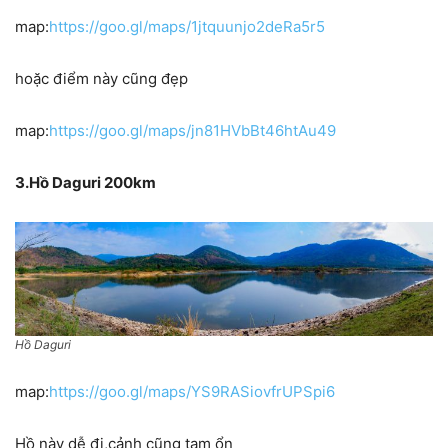
map:
https://goo.gl/maps/1jtquunjo2deRa5r5
hoặc điểm này cũng đẹp
map:
https://goo.gl/maps/jn81HVbBt46htAu49
3.Hồ Daguri 200km
Hồ Daguri
map:
https://goo.gl/maps/YS9RASiovfrUPSpi6
Hồ này dễ đi,cảnh cũng tạm ổn