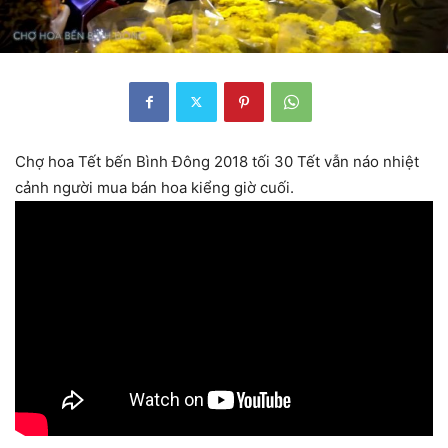
Chợ hoa Tết bến Bình Đông 2018 tối 30 Tết vẫn náo nhiệt
cảnh người mua bán hoa kiểng giờ cuối.