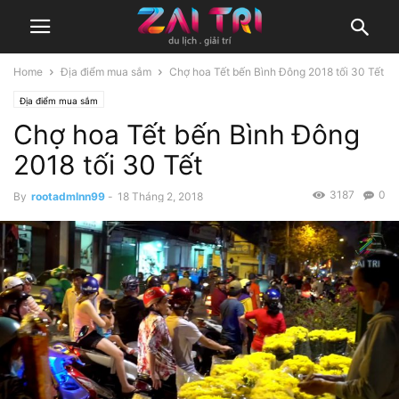
Home
Địa điểm mua sắm
Chợ hoa Tết bến Bình Đông 2018 tối 30 Tết
Địa điểm mua sắm
Chợ hoa Tết bến Bình Đông
2018 tối 30 Tết
3187
0
By
rootadmlnn99
-
18 Tháng 2, 2018