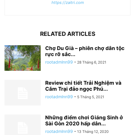
https://zaitri.com
RELATED ARTICLES
Chợ Du Già – phiên chợ dân tộc
rực rỡ sắc...
rootadmlnn99
-
28 Tháng 6, 2021
Review chi tiết Trải Nghiệm và
Cắm Trại đảo ngọc Phú...
rootadmlnn99
-
5 Tháng 5, 2021
Những điểm chơi Giáng Sinh ở
Sài Gòn 2020 hấp dẫn...
rootadmlnn99
-
13 Tháng 12, 2020