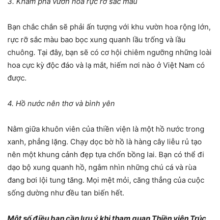
3. Khám phá vườn hoa rực rỡ sắc màu
Bạn chắc chắn sẽ phải ấn tượng với khu vườn hoa rộng lớn,
rực rỡ sắc màu bao bọc xung quanh lầu trống và lầu
chuông. Tại đây, bạn sẽ có cơ hội chiêm ngưỡng những loài
hoa cực kỳ độc đáo và lạ mắt, hiếm nơi nào ở Việt Nam có
được.
4. Hồ nước nên thơ và bình yên
Nằm giữa khuôn viên của thiền viện là một hồ nước trong
xanh, phẳng lặng. Chạy dọc bờ hồ là hàng cây liễu rủ tạo
nên một khung cảnh đẹp tựa chốn bồng lai. Bạn có thể đi
dạo bộ xung quanh hồ, ngắm nhìn những chú cá và rùa
đang bơi lội tung tăng. Mọi mệt mỏi, căng thẳng của cuộc
sống dường như đều tan biến hết.
Một số điều bạn cần lưu ý khi tham quan Thiền viện Trúc