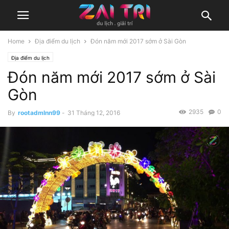
Home
Địa điểm du lịch
Đón năm mới 2017 sớm ở Sài Gòn
Địa điểm du lịch
Đón năm mới 2017 sớm ở Sài
Gòn
2935
0
By
rootadmlnn99
-
31 Tháng 12, 2016