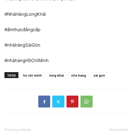
#NhàHàngLongKhải
#ẩmthựcđẳngcấp
#nhàhàngSàiGòn
#nhàhàngHồChíMinh
TAGS
ho chi minh
long khai
nha hang
sai gon
Previous article
Next article