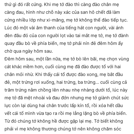
thứ gì đó rất cứng. Khi mẹ tớ đào thì càng đào chân mẹ
càng đau, hình như chỗ này xác của san hô chết đã làm
cứng nhiều lớp như xi-măng, mẹ tớ không thể đào tiếp tục.
Lúc đó một vài âm thanh của tiếng hát con người, vài ánh
đèn đâu đó của con người lọt vào tai mắt mẹ tớ, mẹ tớ đành
quay đầu bò về phía biển, mẹ tớ phải nín đẻ đêm hôm ấy
chờ qua ngày hôm sau.
Đêm hôm sau, một lần nữa, mẹ tớ bò lên bãi, mẹ chọn vùng
cát khác mềm hơn, cuối cùng mẹ đã đào được tổ với hai
chân mỏi nhừ. Khi thấy cái tổ được đào xong, mẹ bắt đầu
đẻ, một trứng rơi xuống, hai trứng, ba trứng… cuối cùng cả
trăm trứng nằm chồng lên nhau nhẹ nhàng dưới tổ, lúc này
mẹ tớ đã mệt nhoài và đau đớn nhưng mẹ tớ giành chút sức
lực còn lại dùng hai chân trước lấp kín tổ, rồi xóa hết dầu
vết cái tổ mình vừa tạo ra rồi mẹ lẳng lặng bò về phía biển.
Từ đó chúng tớ không hề được gặp lại mẹ. Tớ biết không
phải vì mẹ không thương chúng tớ nên không chăm sóc