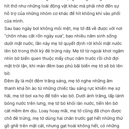
hít thở như những loài động vật khác mà phải nhờ đến sự
hỗ trợ của những nhóm cơ khác để hít không khí vào phổi
của mình.
Sau bao ngày bơi không mỏi mệt, mẹ tớ đã về được với nơi
“chôn nhau cắt rốn ngày xưa”, bao nhiêu năm sinh sống
dưới mặt nước, lần này mẹ tớ quyết định rời khỏi mặt nước
lên bờ trong thời kỳ đẻ trứng này. Mẹ tớ từ ngoài khơi ngắm
nhìn bờ biển quen thuộc mấy chục năm trước rồi chờ đợi
mặt trời lặn, khi màn đêm bao phủ bãi biển mẹ tớ sẽ bò lên
bờ.
Đêm ấy là một đêm trăng sáng, mẹ tớ nghe những âm
thanh khá ồn ào từ những chiếc tàu sáng rực khiến mẹ sợ
hãi, mẹ tớ bơi xa họ để tiến vào bờ. Dưới ánh trăng, lấp lánh
bóng nước trên lưng, mẹ tớ bò khỏi làn nước, tiến lên bờ
cát mềm êm dịu. Loay hoay mãi, mẹ tớ cũng đã chọn được
chỗ đẻ trứng, mẹ tớ dùng hai chân trước gạt hết những thứ
gồ ghề trên mặt cát, nhưng gạt hoài không hết, có những