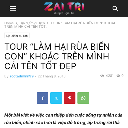
Home
Địa điểm du lịch
TOUR “LÀM HẠI RÙA BIỂN CON” KHOÁC
TRÊN MÌNH CÁI TÊN TỐT...
Địa điểm du lịch
TOUR “LÀM HẠI RÙA BIỂN
CON” KHOÁC TRÊN MÌNH
CÁI TÊN TỐT ĐẸP
4281
0
By
rootadmlnn99
-
22 Tháng 8, 2018
Một bài viết về việc can thiệp đến cuộc sống tự nhiên của
rùa biển, chính xác hơn là việc đẻ trứng, ấp trứng rồi thả