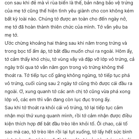
con sau khi đẻ mà vì rùa biển là thế, bản năng bảo vệ trứng
của mẹ tớ cũng thể hiện tình yêu giành cho con không kém
bất kỳ loài nào. Chúng tớ được an toàn cho đến ngày nở,
mẹ tớ đã hoàn thành thiên chức của mình. Tớ vẫn yêu ba
mẹ tớ.
Ước chừng khoảng hai tháng sau khi nằm trong trứng và
trong bọc tổ ấm áp, tớ bắt đầu muốn chui ra ngoài. Hôm ấy,
tớ cảm thấy khó chịu, tớ vùng vẫy và đập vỡ lớp vỏ trứng, cả
ngày trôi qua tớ vẫn nằm gọn trong vò trứng không thể
thoát ra. Tớ tiếp tục cố gắng không ngừng, tớ tiếp tục phá
vỏ trứng, cuối cùng sau 2 ngày tớ cũng thò được cái đầu ra
ngoài. Ơ, xung quanh tớ các anh chị tớ cũng vừa phá xong
lớp vỏ, các em thì vẫn đang còn lục đục trong ấy.
Sau khi tớ thoát ra khỏi cái vỏ trứng, tớ lại tiếp tục cảm
nhận mọi thứ xung quanh mình, rồi tớ cảm nhận được điều
kiện thích hợp để bắt đầu trèo lên khỏi tổ. Ôi chao, cái tổ
sao mà cao, tớ trèo lên rồi lại tụt xuống, tớ lấy hết sức bình