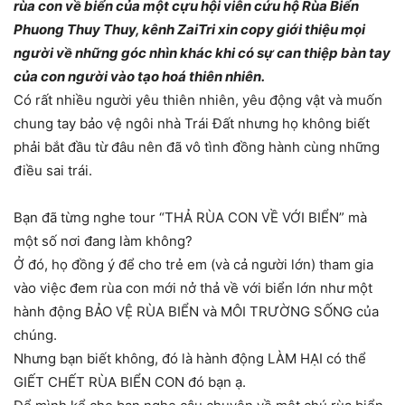
rùa con về biển của một cựu hội viên cứu hộ Rùa Biển
Phuong Thuy Thuy, kênh ZaiTri xin copy giới thiệu mọi
người về những góc nhìn khác khi có sự can thiệp bàn tay
của con người vào tạo hoá thiên nhiên.
Có rất nhiều người yêu thiên nhiên, yêu động vật và muốn
chung tay bảo vệ ngôi nhà Trái Đất nhưng họ
không biết
phải bắt đầu từ đâu nên đã vô tình đồng hành cùng những
điều sai trái.
Bạn đã từng nghe tour “THẢ RÙA CON VỀ VỚI BIỂN” mà
một số nơi đang làm không?
Ở đó, họ đồng ý để cho trẻ em (và cả người lớn) tham gia
vào việc đem rùa con mới nở thả về với biển lớn như một
hành động BẢO VỆ RÙA BIỂN và MÔI TRƯỜNG SỐNG của
chúng.
Nhưng bạn biết không, đó là hành động LÀM HẠI có thể
GIẾT CHẾT RÙA BIỂN CON đó bạn ạ.