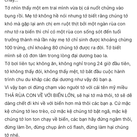
Tớ nhìn thấy một em trai mình vừa bị cá nuốt chửng vào
bụng rồi. Mẹ tớ không hề nói nhưng tớ biết rằng chúng tớ
khó mà gặp lại anh chị em ruột thịt bởi một ngàn rùa con
như tớ ra biển thì chỉ có một rùa con sống sót đến tuổi
trưởng thành mà lần này mẹ tớ chỉ sinh được khoảng chừng
100 trứng, chỉ khoảng 80 chúng tớ được ra đời. Tớ biết
mình sẽ cô đơn lắm trong lòng đại dương bao la.
Tớ bơi liên tục không ăn, không nghỉ trong 24 giờ đầu tiên,
tớ không thấy đói, không thấy mệt, tớ bắt đầu cuộc hành
trình chu du khắp các đại dương như vậy đó bạn ạ.
Vì vậy bạn ơi đừng chạm vào người tớ với cái tên mỹ miều
THẢ RÙA CON VỀ VỚI BIỂN LỚN, sẽ hại tớ mà thôi, tớ sẽ dễ
dàng chết đi khi về với biển hơn mà thôi các bạn ạ. Cứ mặc
kệ chúng tớ leo trèo, cứ mặc kệ chúng tớ bật ngã, mặc kệ
chúng tớ lon ton chạy về biển, các bạn hãy đứng ngắm thôi,
đừng làm ồn, đừng chụp ảnh có flash, đừng làm hại chúng
tớ nhé.