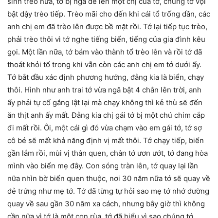
sinh trèo nữa, tớ bị ngã đè lên một chị của tớ, chúng tớ vội
bật dậy trèo tiếp. Trèo mãi cho đến khi cái tổ trống dần, các
anh chị em đã trèo lên được bề mặt rồi. Tớ lại tiếp tục trèo,
phải trèo thôi vì tớ nghe tiếng biển, tiếng của gia đình kêu
gọi. Một lần nữa, tớ bám vào thành tổ trèo lên và rồi tớ đã
thoát khỏi tổ trong khi vẫn còn các anh chị em tớ dưới ấy.
Tớ bắt đầu xác định phương hướng, đằng kia là biển, chạy
thôi. Hình như anh trai tớ vừa ngã bật 4 chân lên trời, anh
ấy phải tự cố gắng lật lại mà chạy không thì kẻ thù sẽ đến
ăn thịt anh ấy mất. Đằng kia chị gái tớ bị một chú chim cắp
đi mất rồi. Ôi, một cái gì đó vừa chạm vào em gái tớ, tớ sợ
cô bé sẽ mất khả năng định vị mất thôi. Tớ chạy tiếp, biển
gần lắm rồi, mùi vị thân quen, chân tớ ươn ướt, tớ đang hòa
mình vào biển mẹ đây. Con sóng tràn lên, tớ quay lại lần
nữa nhìn bờ biển quen thuộc, nơi 30 năm nữa tớ sẽ quay về
đẻ trứng như mẹ tớ. Tớ đã từng tự hỏi sao mẹ tớ nhớ đường
quay về sau gần 30 năm xa cách, nhưng bây giờ thì không
cần nữa vì tớ là một con rùa, tớ đã hiểu vì sao chúng tớ