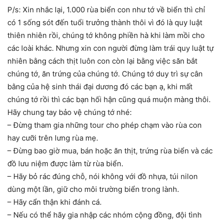
P/s: Xin nhắc lại, 1.000 rùa biển con như tớ về biển thì chỉ
có 1 sống sót đến tuổi trưởng thành thôi vì đó là quy luật
thiên nhiên rồi, chúng tớ không phiền hà khi làm mồi cho
các loài khác. Nhưng xin con người đừng làm trái quy luật tự
nhiên bằng cách thịt luôn con còn lại bằng việc săn bắt
chúng tớ, ăn trứng của chúng tớ. Chúng tớ duy trì sự cân
bằng của hệ sinh thái đại dương đó các bạn ạ, khi mất
chúng tớ rồi thì các bạn hối hận cũng quá muộn màng thôi.
Hãy chung tay bảo vệ chúng tớ nhé:
– Đừng tham gia những tour cho phép chạm vào rùa con
hay cưỡi trên lưng rùa mẹ.
– Đừng bao giờ mua, bán hoặc ăn thịt, trứng rùa biển và các
đồ lưu niệm được làm từ rùa biển.
– Hãy bỏ rác đúng chỗ, nói không với đồ nhựa, túi nilon
dùng một lần, giữ cho môi trường biển trong lành.
– Hãy cẩn thận khi đánh cá.
– Nếu có thể hãy gia nhập các nhóm cộng đồng, đội tình