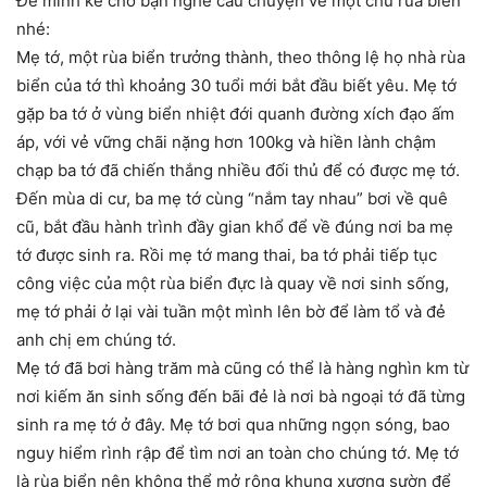
Để mình kể cho bạn nghe câu chuyện về một chú rùa biển
nhé:
Mẹ tớ, một rùa biển trưởng thành, theo thông lệ họ nhà rùa
biển của tớ thì khoảng 30 tuổi mới bắt đầu biết yêu. Mẹ tớ
gặp ba tớ ở vùng biển nhiệt đới quanh đường xích đạo ấm
áp, với vẻ vững chãi nặng hơn 100kg và hiền lành chậm
chạp ba tớ đã chiến thắng nhiều đối thủ để có được mẹ tớ.
Đến mùa di cư, ba mẹ tớ cùng “nắm tay nhau” bơi về quê
cũ, bắt đầu hành trình đầy gian khổ để về đúng nơi ba mẹ
tớ được sinh ra. Rồi mẹ tớ mang thai, ba tớ phải tiếp tục
công việc của một rùa biển đực là quay về nơi sinh sống,
mẹ tớ phải ở lại vài tuần một mình lên bờ để làm tổ và đẻ
anh chị em chúng tớ.
Mẹ tớ đã bơi hàng trăm mà cũng có thể là hàng nghìn km từ
nơi kiếm ăn sinh sống đến bãi đẻ là nơi bà ngoại tớ đã từng
sinh ra mẹ tớ ở đây. Mẹ tớ bơi qua những ngọn sóng, bao
nguy hiểm rình rập để tìm nơi an toàn cho chúng tớ. Mẹ tớ
là rùa biển nên không thể mở rộng khung xương sườn để