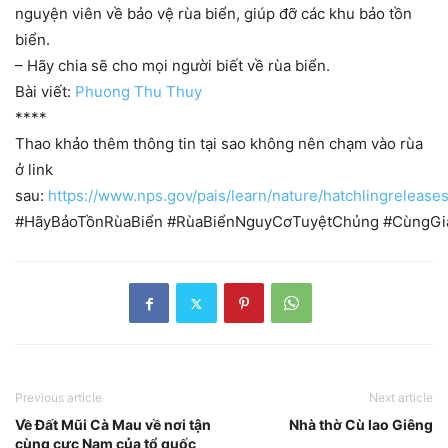
nguyện viên về bảo vệ rùa biển, giúp đỡ các khu bảo tồn
biển.
– Hãy chia sẽ cho mọi người biết về rùa biển.
Bài viết:
Phuong Thu Thuy
****
Thao khảo thêm thông tin tại sao không nên chạm vào rùa
ở link
sau:
https://www.nps.gov/pais/learn/nature/hatchlingrelease
#
HãyBảoTồnRùaBiển
#
RùaBiểnNguyCơTuyệtChủng
#
CùngGi
Previous article
Next article
Về Đất Mũi Cà Mau về nơi tận
Nhà thờ Cù lao Giêng
cùng cực Nam của tổ quốc